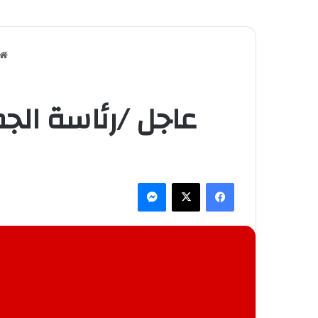
عاجل /رئاسة الج
فيسبوك
‫X
ماسنجر