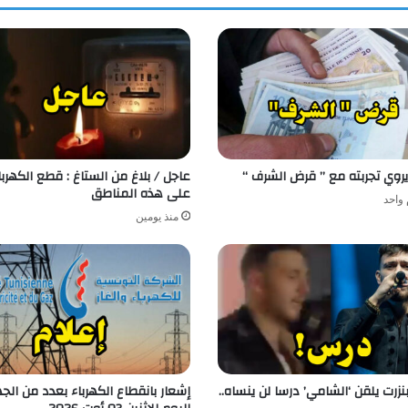
روي تجربته مع ” قرض الشرف “
عاجل / بلاغ من الستاغ : قطع الكهربا
على هذه المناطق
 واحد
منذ يومين
زرت يلقن ‘الشامي’ درسا لن ينساه..
إشعار بانقطاع الكهرباء بعدد من الج