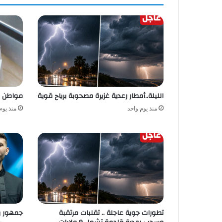
الليلة..أمطار رعدية غزيرة مصحوبة برياح قوية
مواطن ي
منذ يوم واحد
منذ يوم
تطورات جوية عاجلة .. تقلبات مرتقبة
جمهور بن