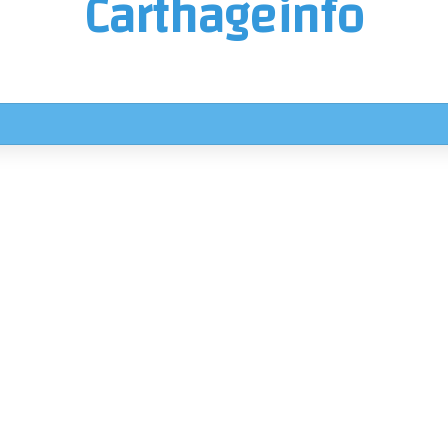
Carthageinfo
ناريوهات جوية استثنائية