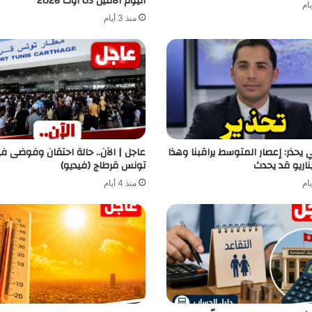
اليوم الاثنين 03 أوت 2026
منذ 3 أيام
يحذر: إعصار المتوسط يراقبنا وهذا
عاجل | الآن.. حالة احتقان وفوضى ف
ناريو قد يحدث
تونس قرطاج (فيديو)
منذ 4 أيام