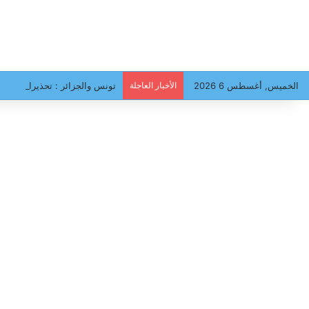
الخميس, أغسطس 6 2026
الأخبار العاجلة
تونس والجزائر : تحذيرات من سي