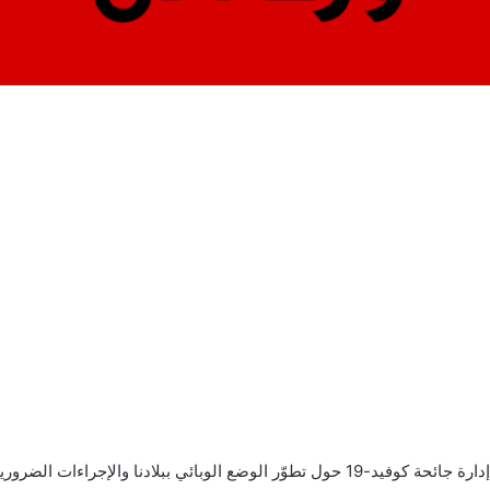
تُعلم رئاسة الجمهورية أنه، تبعا لتوصيات قاعة عمليات إدارة جائحة كوفيد-19 حول تطوّر الو