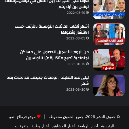
تعرّف على أغنى 10 رجل أعمال في تونس…إقتصاد
تونس بين أياديهم
2022-08-19
أشهر ألقاب العائلات التونسية بالترتيب حسب
الانتشار وأصولها
2022-06-05
من اليوم: التسجيل للحصول على مساكن
اجتماعية أصبح متاحًا رقميًا للتونسيين
2026-01-19
ليلى عبد اللطيف : توقعات جديدة… قد تحدث بعد
شهر
2023-06-30
© حقوق النشر 2026، جميع الحقوق محفوظة |
موقع قرطاج انفو
الرئيسية
أخبار الرياضة
أخبار المشاهير
أخبار وطنية
متفرقات