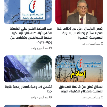
رئيس البرلمان : كل من يُخالف هذا
بعد الضغط الكبير على الشبكة
الاجراء ستتم إحالته الى النيابة
الكهربائية.. “الستاغ” تزف خبرا
العمومية [فيديو]
مهما للمواطنين وتكشف عن
إجراء جديد…
منذ أسبوع واحد
منذ أسبوع واحد
الستاغ تعلن عن قائمة المناطق
تشمل 14 ولاية..أمطار رعدية غزيرة
المعنية بانقطاع الكهرباء اليوم
جدا
منذ أسبوع واحد
منذ أسبوع واحد