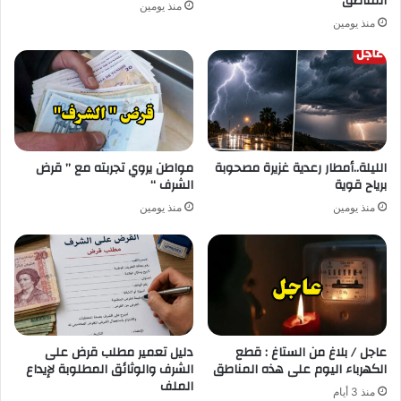
المناطق
منذ يومين
منذ يومين
الليلة..أمطار رعدية غزيرة مصحوبة
مواطن يروي تجربته مع ” قرض
برياح قوية
الشرف “
منذ يومين
منذ يومين
عاجل / بلاغ من الستاغ : قطع
دليل تعمير مطلب قرض على
الكهرباء اليوم على هذه المناطق
الشرف والوثائق المطلوبة لإيداع
الملف
منذ 3 أيام