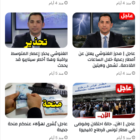
منذ 4 أيام
منذ 4 أيام
عاجل | محرز الغنوشي يعلن عن
الغنوشي يحذر: إعصار المتوسط
أمطار رعدية خلال الساعات
يراقبنا وهذا أخطر سيناريو قد
القادمة.. تشمل ولايتين
يحدث
منذ 4 أيام
منذ 5 أيام
عاجل | الآن.. حالة احتقان وفوضى
عاجل: بُشرى لهؤلاء عندكم منحة
في مطار تونس قرطاج (فيديو)
جديدة
منذ 5 أيام
منذ 5 أيام