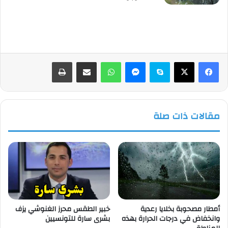
فيسبوك
‫X
سكايب
ماسنجر
واتساب
مشاركة عبر البريد
طباعة
مقالات ذات صلة
أمطار مصحوبة بخلايا رعدية
خبير الطقس محرز الغنوشي يزف
وانخفاض في درجات الحرارة بهذه
بشرى سارة للتونسيين