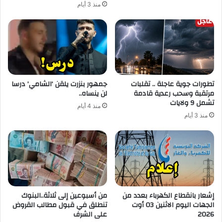
منذ 3 أيام
تطورات جوية عاجلة .. تقلبات
جمهور بنزرت يلقن ‘الشامي’ درسا
مرتقبة وسحب رعدية قادمة
لن ينساه..
تشمل 9 ولايات
منذ 4 أيام
منذ 3 أيام
إشعار بانقطاع الكهرباء بعدد من
من أسبوعين إلى ثلاثة..البنوك
الجهات اليوم الاثنين 03 أوت
تنطلق في قبول مطالب القروض
2026
على الشرف