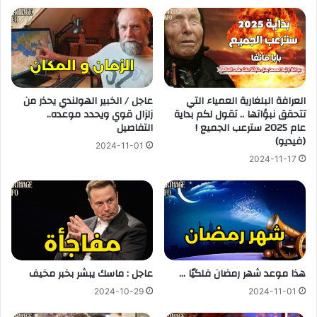
العرافة البلغارية العمياء التي
عاجل / الخبير الهولندي يحذر من
تتحقق نبؤاتها .. تقول لكم بداية
زلزال قوي ويحدد موعده..
عام 2025 سترعب الجميع !
التفاصيل
(فيديو)
2024-11-01
2024-11-17
هذا موعد شهر رمضان فلكيّا …
عاجل : ماسك يبشر بخبر مخيف
2024-10-29
2024-11-01