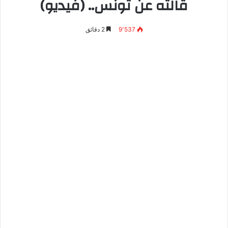
قالته عن تونس.. (فيديو)
9٬537
2 دقائق