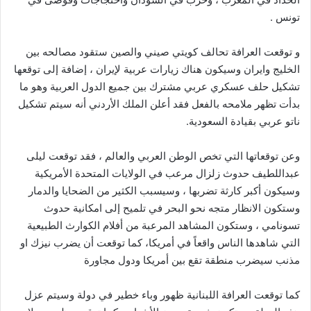
تونس .
و توقعت العرافة تحالف كويتي صيني والصين ستقود مصالحه بين
الخليج وايران وسيكون هناك زيارات عربية لإيران ، إضافة إلى توقعها
تشكيل حلف عسكري عربي مشترك بين جميع الدول العربية وهو ما
بدأت تظهر ملامحه بالفعل فقد أعلن الملك الأردني أنه سيتم تشكيل
ناتو عربي بقيادة السعودية.
وعن توقعاتها التي تخص الوطن العربي والعالم ، فقد توقعت ليلى
عبداللطيف حدوث زلزال مرعب في الولايات المتحدة الأمريكية
وسيكون أكبر كارثة تضربها ، وسيسبب الكثير من الضحايا والدمار
وستكون الانظار متجه نحو البحر في تلميح إلى امكانية حدوث
تسونامي ، وستكون المشاهد المرعبة من أفلام الكوارث الطبيعية
التي شاهدها الناس واقعاً في أمريكا، كما توقعت أن يضرب نيزك او
مذنب سيضرب منطقة تقع بين أمريكا ودول مجاورة
كما توقعت العرافة اللبنانية ظهور وباء خطير في دولة وسيتم عزل