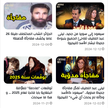
سيعود إلى سوريا من جديد.. ليلى
الجزائر: الشاب المختطف طيلة 26
عبد اللطيف تفاجئ الجميع بنبوءة
عاما يكشف مفاجأة مُذهلة!
جديدة لبشار الأسد (فيديو)
2024-12-06
2024-12-12
ليلى عبد اللطيف تفجّر مفاجأة
توقعات “صادمة” للعرّافة
جديدة مدوية.. “سيعود كالأسد
البلغارية بابا فانجا لعام 2025 … و
وكأنه لم يحدث أي شيء” (فيديو)
هذا ما سيحدث
2024-11-21
2024-12-02