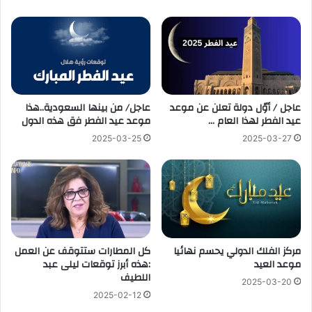
عاجل / أوّل دولة تعلن عن موعد
عاجل/ من بينها السعودية..هذا
عيد الفطر لهذا العام …
موعد عيد الفطر فق هذه الدول
2025-03-25
2025-03-27
مركز الفلك الدولي يحسم نهائيا
‎كل المطارات ستتوقف عن العمل
موعد العيد
:هذه أبرز توقعات ليلى عبد
اللطيف
2025-03-20
2025-02-12