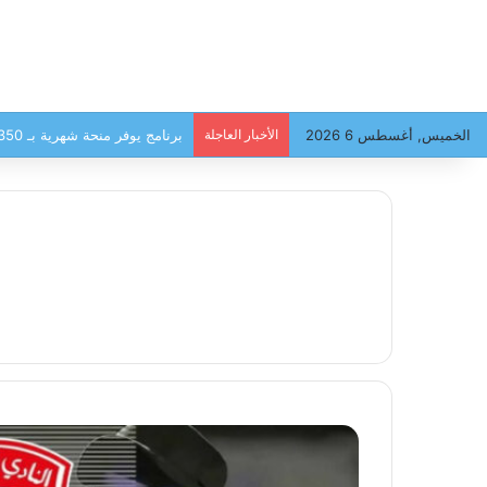
الخميس, أغسطس 6 2026
الأخبار العاجلة
برنامج يوفر منحة شهرية بـ 350 دينار للعائلات، وهذه أبرز الشروط للانتفاع …