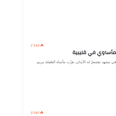
2٬344
لمأساوي في قليبية
ي مشهد تقشعرّ له الأبدان، هزّت مأساة الطفلة مريم
3٬087