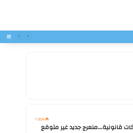
إضاف
1٬859
ات قانونية….منعرج جديد غير متوقع