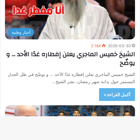
أخبار وطنية
2٬184
2025-03-30
الشيخ خميس الماجري يعلن إفطاره غدًا الأحد … و
يوضّح
الشيخ خميس الماجري يعلن إفطاره غدًا الأحد … و يوضّح في ظل الجدل
المستمر حول بداية شهر رمضان، نشر الشيخ…
أكمل القراءة »