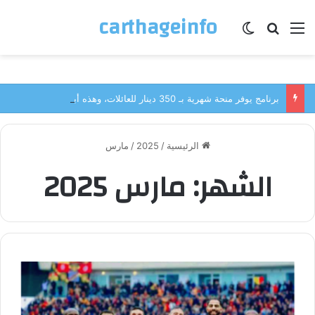
carthageinfo
القائمة
بحث عن
الوضع المظلم
برنامج يوفر منحة شهرية بـ 350 دينار للعائلات، وهذه أبرز الشروط للانتفاع …
الرئيسية
/
2025
/
مارس
الشهر:
مارس 2025