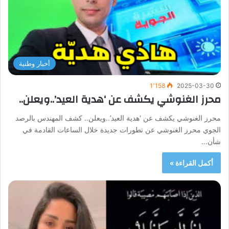
أخبار وطنية
1٬158
2025-03-30
محرز الغنوشي يكشف عن ‘هدية العيد’..ويعلن..
محرز الغنوشي يكشف عن ‘هدية العيد’..ويعلن.. كشف المهندس بالرصد
الجوي محرز الغنوشي عن تطورات جديدة خلال الساعات القادمة في
شأن…
أكمل القراءة »