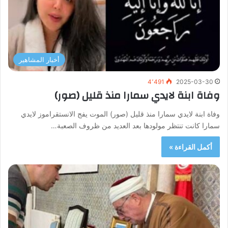
أخبار المشاهير
4٬491
2025-03-30
وفاة ابنة لايدي سمارا منذ قليل (صور)
وفاة ابنة لايدي سمارا منذ قليل (صور) الموت يفج الانستقراموز لايدي
سمارا كانت تنتظر مولودها بعد العديد من ظروف الصعبة…
أكمل القراءة »