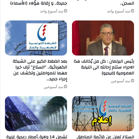
السجن..
جديدة.. و إقالة هؤلاء (الأسماء)
منذ أسبوع واحد
منذ أسبوع واحد
رئيس البرلمان : كل من يُخالف هذا
بعد الضغط الكبير على الشبكة
الاجراء ستتم إحالته الى النيابة
الكهربائية.. “الستاغ” تزف خبرا
العمومية [فيديو]
مهما للمواطنين وتكشف عن
إجراء جديد…
منذ أسبوعين
منذ أسبوعين
الستاغ تعلن عن قائمة المناطق
تشمل 14 ولاية..أمطار رعدية غزيرة