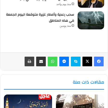
منذ يوم واحد
سحب رعدية وأمطار غزيرة متوقعة اليوم الجمعة
في هذه المناطق
منذ يومين
فيسبوك
‫X
سكايب
ماسنجر
واتساب
مشاركة عبر البريد
طباعة
مقالات ذات صلة