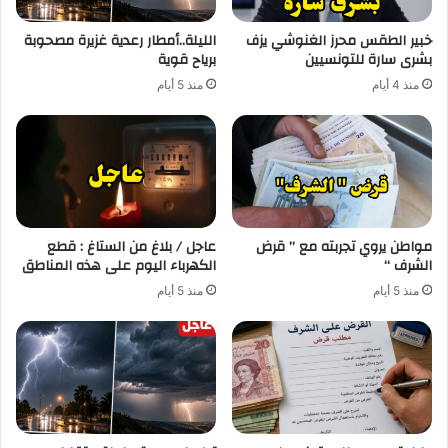
خبير الطقس محرز الغنوشي يزف
الليلة..أمطار رعدية غزيرة مصحوبة
بشرى سارة للتونسيين
برياح قوية
منذ 4 أيام
منذ 5 أيام
مواطن يروي تجربته مع ” قرض
عاجل / بلاغ من الستاغ : قطع
الشرف “
الكهرباء اليوم على هذه المناطق
منذ 5 أيام
منذ 5 أيام