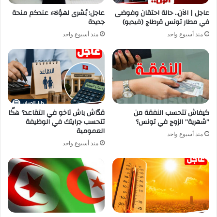
عاجل | الآن.. حالة احتقان وفوضى
عاجل: بُشرى لهؤلاء عندكم منحة
في مطار تونس قرطاج (فيديو)
جديدة
منذ أسبوع واحد
منذ أسبوع واحد
كيفاش تتحسب النفقة من
قدّاش باش تاخو في التقاعد؟ هكّا
”شهرية” الزوج في تونس؟
تتحسب جرايتك في الوظيفة
العمومية
منذ أسبوع واحد
منذ أسبوع واحد