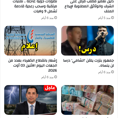
دليل تعمير مطلب قرض على
تطورات جوية عاجلة .. تقلبات
الشرف والوثائق المطلوبة لإيداع
مرتقبة وسحب رعدية قادمة
الملف
تشمل 9 ولايات
منذ 5 أيام
منذ 6 أيام
جمهور بنزرت يلقن ‘الشامي’ درسا
إشعار بانقطاع الكهرباء بعدد من
لن ينساه..
الجهات اليوم الاثنين 03 أوت
2026
منذ 6 أيام
منذ 6 أيام