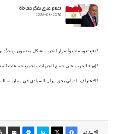
اعلام عبري يفجّر مفاجأة
2026-03-23
*دفع تعويضات وأضرار الحرب بشكل مضمون ومحدَّد ب
*إنهاء الحرب على جميع الجبهات ولجميع جماعات المق
*الاعتراف الدولي بحق إيران السيادي في ممارسة ا
فيسبوك
‫X
سكايب
ماسنجر
مشاركة عبر البريد
شاركها