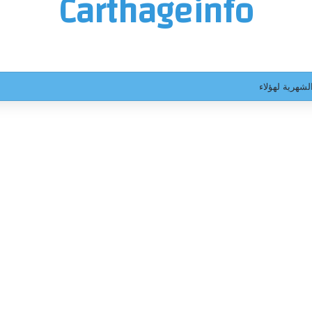
Carthageinfo
لشهرية لهؤلاء