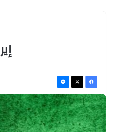
إيران ت
فيسبوك
‫X
ماسنجر