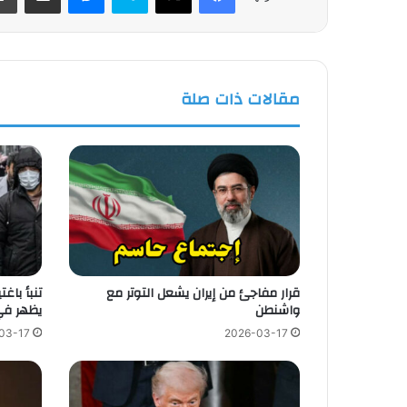
مقالات ذات صلة
قرار مفاجئ من إيران يشعل التوتر مع
تنبأ باغ
واشنطن
يظهر في
03-17
2026-03-17