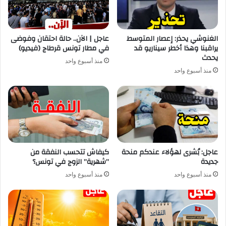
الغنوشي يحذر: إعصار المتوسط
عاجل | الآن.. حالة احتقان وفوضى
يراقبنا وهذا أخطر سيناريو قد
في مطار تونس قرطاج (فيديو)
يحدث
منذ أسبوع واحد
منذ أسبوع واحد
عاجل: بُشرى لهؤلاء عندكم منحة
كيفاش تتحسب النفقة من
جديدة
”شهرية” الزوج في تونس؟
منذ أسبوع واحد
منذ أسبوع واحد