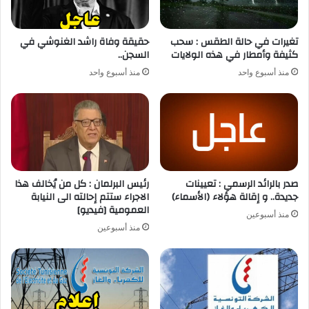
تغيرات في حالة الطقس : سحب
حقيقة وفاة راشد الغنوشي في
كثيفة وأمطار في هذه الولايات
السجن..
منذ أسبوع واحد
منذ أسبوع واحد
صدر بالرائد الرسمي : تعيينات
رئيس البرلمان : كل من يُخالف هذا
جديدة.. و إقالة هؤلاء (الأسماء)
الاجراء ستتم إحالته الى النيابة
العمومية [فيديو]
منذ أسبوعين
منذ أسبوعين