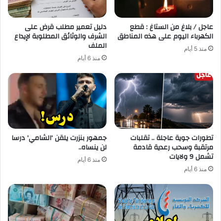
عاجل / بلاغ من الستاغ : قطع
دليل تعمير مطلب قرض على
الكهرباء اليوم على هذه المناطق
الشرف والوثائق المطلوبة لإيداع
الملف
منذ 5 أيام
منذ 6 أيام
تطورات جوية عاجلة .. تقلبات
جمهور بنزرت يلقن ‘الشامي’ درسا
مرتقبة وسحب رعدية قادمة
لن ينساه..
تشمل 9 ولايات
منذ 6 أيام
منذ 6 أيام