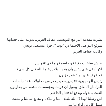
نشرت مقدمة البرامج التونسية، عفاف الغربي، تدوينة على حسابها
بموقع التواصل الإجتماعي “تويتر”، حول مستقبل تونس.
وقالت عفاف الغربي:
نعيش ساعات دقيقة و حاسمة ربما في #تونس ..
لكن أبقى على يقين بأن هذه البلاد يرعاها الله قبل كل شيء ..
فلا خوف عليها و لا هم يحزنون
رئيس الجمهورية #قيس_سعيد يحذر من محاولات عقد جلسات
للبرلمان المعلق ويقول ان قوات ومؤسسات ستصد من يحاولون
العبث بالدولة ويدفع للاقتتال الداخلي
اش وصلنا لهذا ؟! الله يلطف بينا و ببلادنا و يجمع شملنا و يشتت
شمل كل من أراد بنا شرا