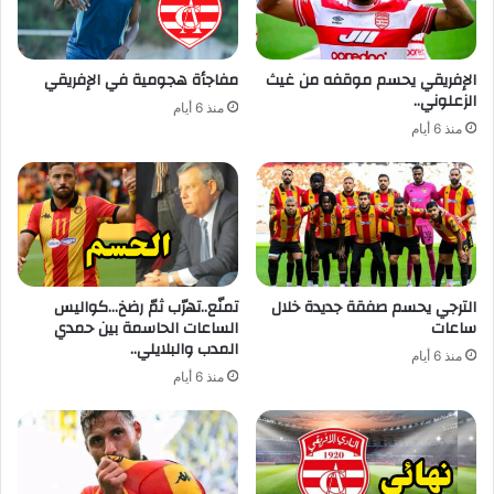
الإفريقي يحسم موقفه من غيث
مفاجأة هجومية في الإفريقي
الزعلوني..
منذ 6 أيام
منذ 6 أيام
الترجي يحسم صفقة جديدة خلال
تمنّع..تهرّب ثمّ رضخ…كواليس
ساعات
الساعات الحاسمة بين حمدي
المدب والبلايلي..
منذ 6 أيام
منذ 6 أيام