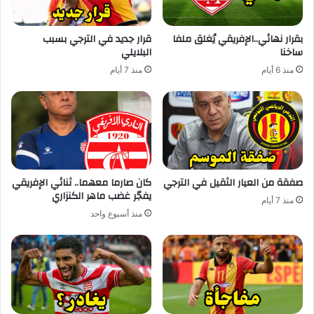
بقرار نهائي..الإفريقي يُغلق ملفا
قرار جديد في الترجي بسبب
ساخنا
البلايلي
منذ 6 أيام
منذ 7 أيام
صفقة من العيار الثقيل في الترجي
كان صارما معهما.. ثنائي الإفريقي
يفجّر غضب ماهر الكنزاري
منذ 7 أيام
منذ أسبوع واحد