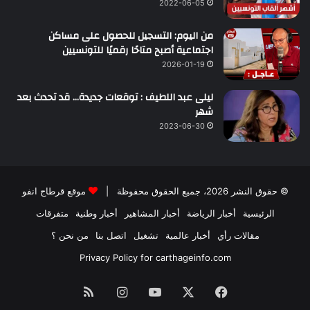
2022-06-05
من اليوم: التسجيل للحصول على مساكن
اجتماعية أصبح متاحًا رقميًا للتونسيين
2026-01-19
ليلى عبد اللطيف : توقعات جديدة… قد تحدث بعد
شهر
2023-06-30
© حقوق النشر 2026، جميع الحقوق محفوظة |
موقع قرطاج انفو
الرئيسية
أخبار الرياضة
أخبار المشاهير
أخبار وطنية
متفرقات
مقالات رأي
أخبار عالمية
تشغيل
اتصل بنا
من نحن ؟
Privacy Policy for carthageinfo.com
فيسبوك
‫X
‫YouTube
انستقرام
ملخص