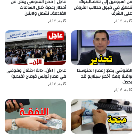
من أسبوعين إلى ثلاثة..البنوك
عاجل | محرز الغنوشي يعلن عن
تنطلق في قبول مطالب القروض
أمطار رعدية خلال الساعات
على الشرف
القادمة.. تشمل ولايتين
منذ 5 أيام
منذ 5 أيام
الغنوشي يحذر: إعصار المتوسط
عاجل | الآن.. حالة احتقان وفوضى
يراقبنا وهذا أخطر سيناريو قد
في مطار تونس قرطاج (فيديو)
يحدث
منذ 6 أيام
منذ 6 أيام