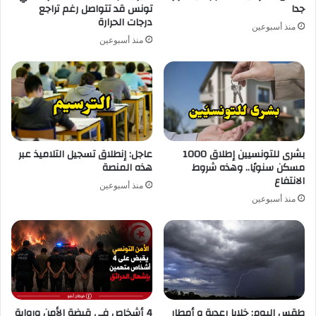
جدا
تونس قد تتواصل رغم تراجع
درجات الحرارة
منذ أسبوعين
منذ أسبوعين
بشرى للتونسيين إطلاق 1000
عاجل: إنطلاق تسجيل التلاميذ عبر
مسكن سنويًا.. وهذه شروط
هذه المنصة
الانتفاع
منذ أسبوعين
منذ أسبوعين
طقس اليوم: خلايا رعدية و أمطار
4 أشخاص في قبضة الأمن ورواية