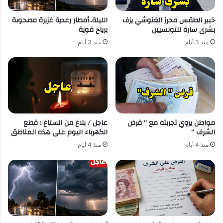
خبير الطقس محرز الغنوشي يزف
الليلة..أمطار رعدية غزيرة مصحوبة
بشرى سارة للتونسيين
برياح قوية
منذ 3 أيام
منذ 3 أيام
مواطن يروي تجربته مع ” قرض
عاجل / بلاغ من الستاغ : قطع
الشرف “
الكهرباء اليوم على هذه المناطق
منذ 4 أيام
منذ 4 أيام