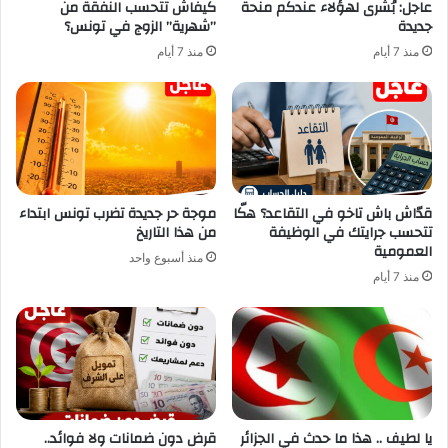
عاجل: بُشرى لهؤلاء عندكم منحة
كيفاش تتحسب النفقة من
جديدة
”شهرية” الزوج في تونس؟
منذ 7 أيام
منذ 7 أيام
قدّاش باش تاخو في التقاعد؟ هكّا
موجة حر جديدة تضرب تونس ابتداء
تتحسب جرايتك في الوظيفة
من هذا التاريخ
العمومية
منذ أسبوع واحد
منذ 7 أيام
يا لطيف .. هذا ما حدث في الجزائر
قرض دون ضمانات ولا فوائد..