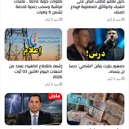
دليل تعمير مطلب قرض على
تطورات جوية عاجلة .. تقلبات
الشرف والوثائق المطلوبة لإيداع
مرتقبة وسحب رعدية قادمة
الملف
تشمل 9 ولايات
منذ 4 أيام
منذ 5 أيام
جمهور بنزرت يلقن ‘الشامي’ درسا
إشعار بانقطاع الكهرباء بعدد من
لن ينساه..
الجهات اليوم الاثنين 03 أوت
2026
منذ 5 أيام
منذ 5 أيام