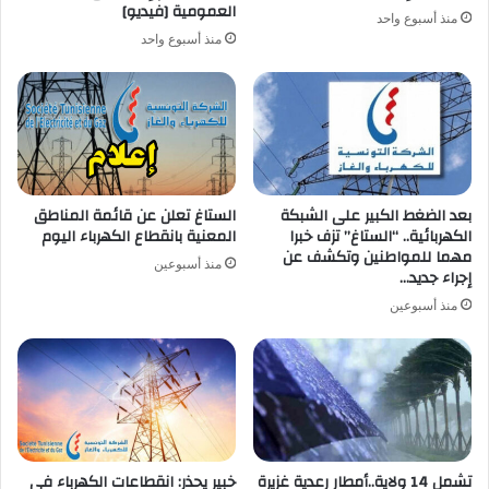
العمومية [فيديو]
منذ أسبوع واحد
منذ أسبوع واحد
بعد الضغط الكبير على الشبكة
الستاغ تعلن عن قائمة المناطق
الكهربائية.. “الستاغ” تزف خبرا
المعنية بانقطاع الكهرباء اليوم
مهما للمواطنين وتكشف عن
منذ أسبوعين
إجراء جديد…
منذ أسبوعين
تشمل 14 ولاية..أمطار رعدية غزيرة
خبير يحذر: انقطاعات الكهرباء في