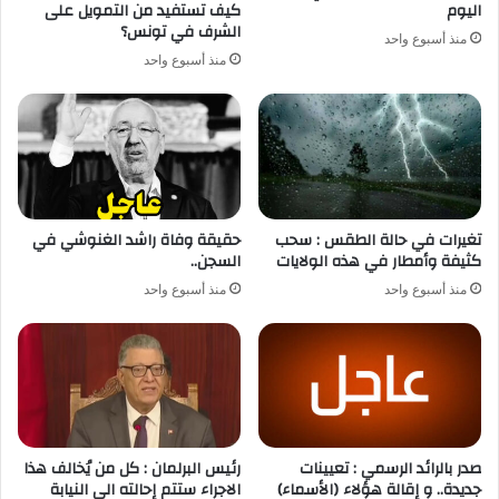
اليوم
كيف تستفيد من التمويل على
الشرف في تونس؟
منذ أسبوع واحد
منذ أسبوع واحد
تغيرات في حالة الطقس : سحب
حقيقة وفاة راشد الغنوشي في
كثيفة وأمطار في هذه الولايات
السجن..
منذ أسبوع واحد
منذ أسبوع واحد
صدر بالرائد الرسمي : تعيينات
رئيس البرلمان : كل من يُخالف هذا
جديدة.. و إقالة هؤلاء (الأسماء)
الاجراء ستتم إحالته الى النيابة