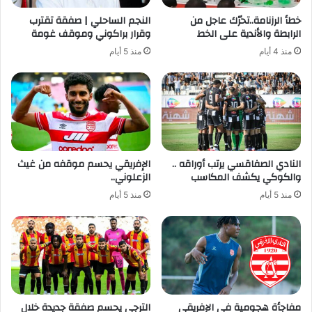
خطأ الرزنامة..تحرّك عاجل من
النجم الساحلي | صفقة تقترب
الرابطة والأندية على الخط
وقرار براكوني وموقف غومة
منذ 4 أيام
منذ 5 أيام
النادي الصفاقسي يرتب أوراقه ..
الإفريقي يحسم موقفه من غيث
والكوكي يكشف المكاسب
الزعلوني..
منذ 5 أيام
منذ 5 أيام
مفاجأة هجومية في الإفريقي
الترجي يحسم صفقة جديدة خلال