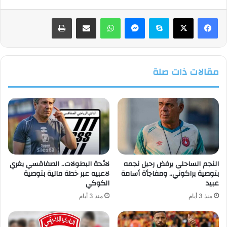
فيسبوك
‫X
سكايب
ماسنجر
واتساب
مشاركة عبر البريد
طباعة
مقالات ذات صلة
النجم الساحلي يرفض رحيل نجمه
لائحة البطولات.. الصفاقسي يغري
بتوصية براكوني.. ومفاجأة أسامة
لاعبيه عبر خطة مالية بتوصية
عبيد
الكوكي
منذ 3 أيام
منذ 3 أيام