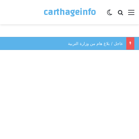
carthageinfo
القائمة
بحث عن
الوضع المظلم
عاجل / بلاغ هام من وزارة التربية