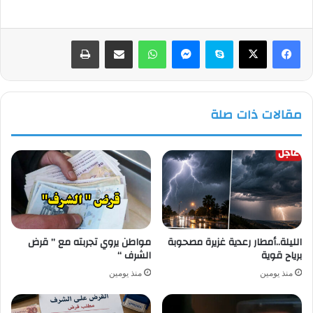
فيسبوك
‫X
سكايب
ماسنجر
واتساب
مشاركة عبر البريد
طباعة
مقالات ذات صلة
الليلة..أمطار رعدية غزيرة مصحوبة
مواطن يروي تجربته مع ” قرض
برياح قوية
الشرف “
منذ يومين
منذ يومين