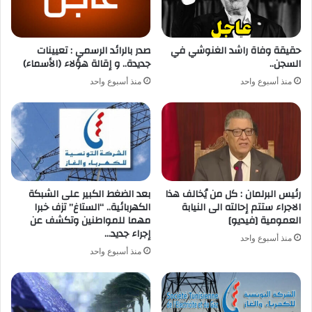
حقيقة وفاة راشد الغنوشي في
صدر بالرائد الرسمي : تعيينات
السجن..
جديدة.. و إقالة هؤلاء (الأسماء)
منذ أسبوع واحد
منذ أسبوع واحد
رئيس البرلمان : كل من يُخالف هذا
بعد الضغط الكبير على الشبكة
الاجراء ستتم إحالته الى النيابة
الكهربائية.. “الستاغ” تزف خبرا
العمومية [فيديو]
مهما للمواطنين وتكشف عن
إجراء جديد…
منذ أسبوع واحد
منذ أسبوع واحد