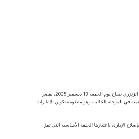
في تحرّك عملي وسريع يعكس توجّه الدولة نحو إصلاح عميق للإدارة العمومية، استقبلت رئيسة الحكومة السيّدة سارة الزعفراني الزنزري صباح يوم الجمعة 19 ديسمبر 2025، بقصر
همية في المرحلة الحالية، وهو منظومة تكوين الإطارات
صلاح الإدارة، باعتبارها الحلقة الأساسية التي تمرّ