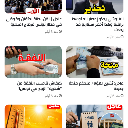
الغنوشي يحذر: إعصار المتوسط
عاجل | الآن.. حالة احتقان وفوضى
يراقبنا وهذا أخطر سيناريو قد
في مطار تونس قرطاج (فيديو)
يحدث
منذ 6 أيام
منذ 6 أيام
عاجل: بُشرى لهؤلاء عندكم منحة
كيفاش تتحسب النفقة من
جديدة
”شهرية” الزوج في تونس؟
منذ 6 أيام
منذ 6 أيام