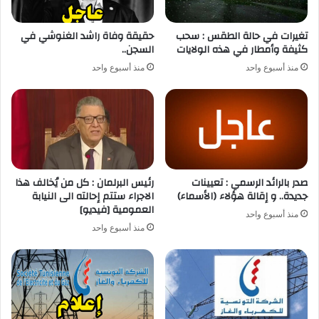
تغيرات في حالة الطقس : سحب
حقيقة وفاة راشد الغنوشي في
كثيفة وأمطار في هذه الولايات
السجن..
منذ أسبوع واحد
منذ أسبوع واحد
صدر بالرائد الرسمي : تعيينات
رئيس البرلمان : كل من يُخالف هذا
جديدة.. و إقالة هؤلاء (الأسماء)
الاجراء ستتم إحالته الى النيابة
العمومية [فيديو]
منذ أسبوع واحد
منذ أسبوع واحد