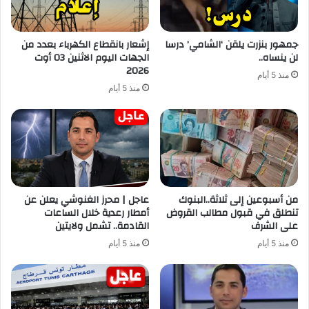
جمهور بنزرت يلقن ‘الشامي’ درسا
إشعار بانقطاع الكهرباء بعدد من
لن ينساه..
الجهات اليوم الاثنين 03 أوت
2026
منذ 5 أيام
منذ 5 أيام
من أسبوعين إلى ثلاثة..البنوك
عاجل | محرز الغنوشي يعلن عن
تنطلق في قبول مطالب القروض
أمطار رعدية خلال الساعات
على الشرف
القادمة.. تشمل ولايتين
منذ 5 أيام
منذ 5 أيام