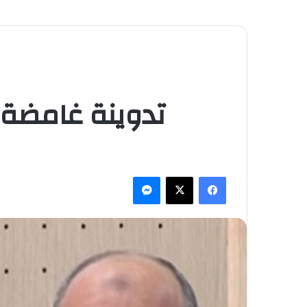
تدوينة غامضة 
فيسبوك
‫X
ماسنجر