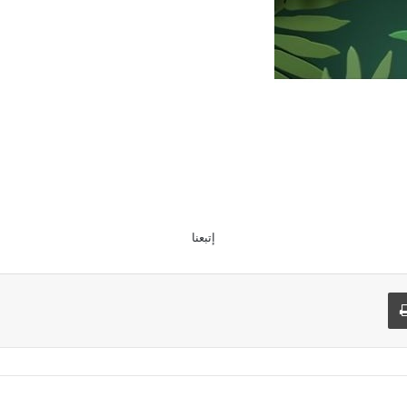
إتبعنا
طباعة