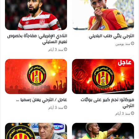
الترجي يلبّي طلب البلايلي
النادي الإفريقي: مفاجأة بخصوص
نعيم السليتي
منذ يومين
منذ 3 أيام
ميركاتو: نجم كبير على بوابّات
عاجل / الترجي يعلن رسميا …
الترجي
منذ 3 أيام
منذ 3 أيام