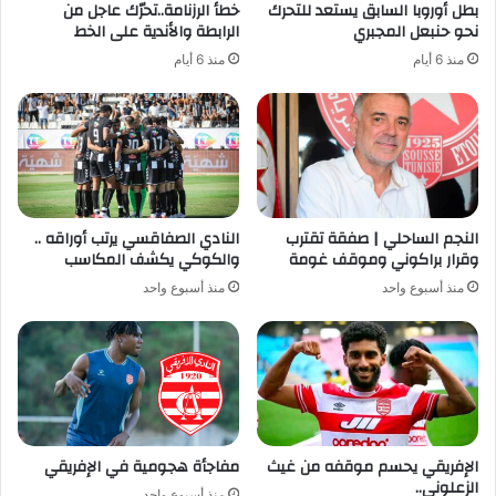
بطل أوروبا السابق يستعد للتحرك
خطأ الرزنامة..تحرّك عاجل من
نحو حنبعل المجبري
الرابطة والأندية على الخط
منذ 6 أيام
منذ 6 أيام
النجم الساحلي | صفقة تقترب
النادي الصفاقسي يرتب أوراقه ..
وقرار براكوني وموقف غومة
والكوكي يكشف المكاسب
منذ أسبوع واحد
منذ أسبوع واحد
الإفريقي يحسم موقفه من غيث
مفاجأة هجومية في الإفريقي
الزعلوني..
منذ أسبوع واحد