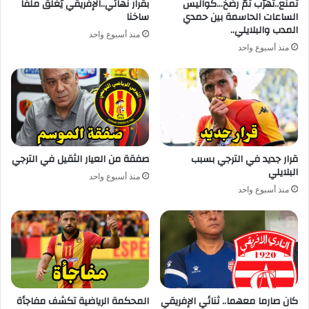
تمنّع..تهرّب ثمّ رضخ…كواليس
بقرار نهائي..الإفريقي يُغلق ملفا
الساعات الحاسمة بين حمدي
ساخنا
المدب والبلايلي..
منذ أسبوع واحد
منذ أسبوع واحد
قرار جديد في الترجي بسبب
صفقة من العيار الثقيل في الترجي
البلايلي
منذ أسبوع واحد
منذ أسبوع واحد
كان صارما معهما.. ثنائي الإفريقي
المحكمة الرياضية تكشف مفاجأة