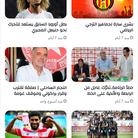
بشرى سارة لجماهير الترجي
بطل أوروبا السابق يستعد للتحرك
الرياضي
نحو حنبعل المجبري
منذ 7 أيام
منذ 7 أيام
خطأ الرزنامة..تحرّك عاجل من
النجم الساحلي | صفقة تقترب
الرابطة والأندية على الخط
وقرار براكوني وموقف غومة
منذ 7 أيام
منذ أسبوع واحد