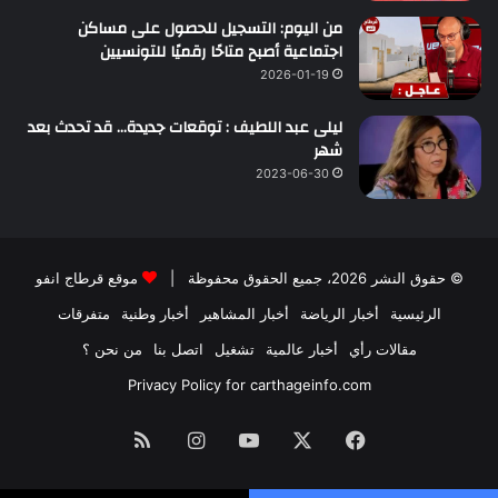
من اليوم: التسجيل للحصول على مساكن
اجتماعية أصبح متاحًا رقميًا للتونسيين
2026-01-19
ليلى عبد اللطيف : توقعات جديدة… قد تحدث بعد
شهر
2023-06-30
© حقوق النشر 2026، جميع الحقوق محفوظة |
موقع قرطاج انفو
الرئيسية
أخبار الرياضة
أخبار المشاهير
أخبار وطنية
متفرقات
مقالات رأي
أخبار عالمية
تشغيل
اتصل بنا
من نحن ؟
Privacy Policy for carthageinfo.com
فيسبوك
‫X
‫YouTube
انستقرام
ملخص
الموقع