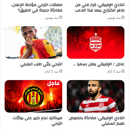
النادي الإفريقي: قرار فني من
صفقات الترجي مؤجلة الإعلان..
ماهر الكنزاري يبعد هذا اللاعب
مفاجأة جديدة في الطريق؟
منذ يومين
منذ يومين
عاجل / الإفريقي يعلن رسميا …
الترجي يلبّي طلب البلايلي
منذ 3 أيام
منذ 3 أيام
النادي الإفريقي: مفاجأة بخصوص
ميركاتو: نجم كبير على بوابّات
نعيم السليتي
الترجي