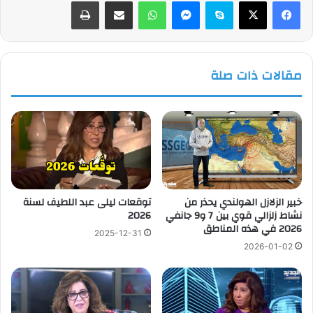
فيسبوك
‫X
سكايب
ماسنجر
واتساب
مشاركة عبر البريد
طباعة
مقالات ذات صلة
خبير الزلازل الهولندي يحذر من
توقعات ليلى عبد اللطيف لسنة
نشاط زلزالي قوي بين 7 و9 جانفي
2026
2026 في هذه المناطق
2025-12-31
2026-01-02