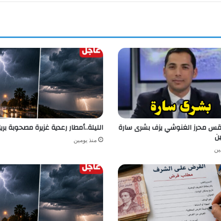
طقس محرز الغنوشي يزف بشرى سارة
الليلة..أمطار رعدية غزيرة مصحوبة بري
ين
منذ يومين
ين