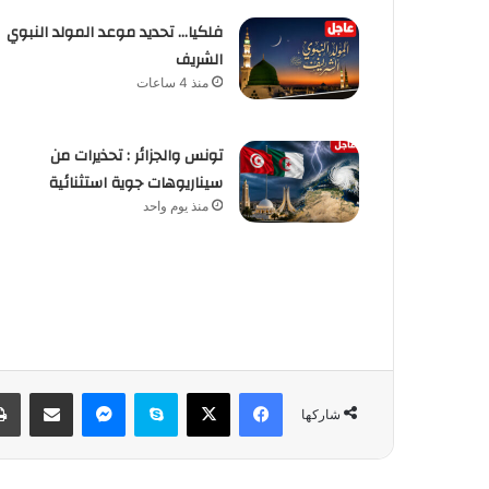
فلكيا… تحديد موعد المولد النبوي
الشريف
منذ 4 ساعات
تونس والجزائر : تحذيرات من
سيناريوهات جوية استثنائية
منذ يوم واحد
فيسبوك
‫X
سكايب
ماسنجر
مشاركة عبر البريد
شاركها