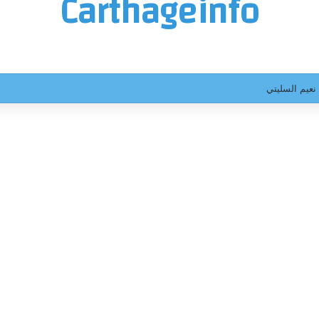
Carthageinfo
ترجي