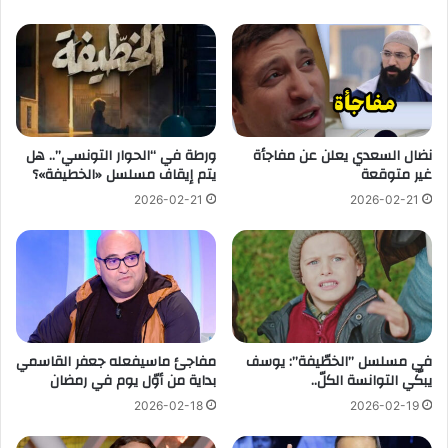
نضال السعدي يعلن عن مفاجأة
ورطة في “الحوار التونسي”.. هل
غير متوقعة
يتم إيقاف مسلسل «الخطيفة»؟
2026-02-21
2026-02-21
في مسلسل ”الخطّيفة”: يوسف
مفاجئ ماسيفعله جعفر القاسمي
يبكّي التوانسة الكلّ..
بداية من أوّل يوم في رمضان
2026-02-18
2026-02-19