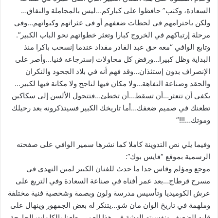
السعادة، وكتب” حافظوا على كباركم…ليس بالمجاملة والنفاق…
ولكن باحترامهم في لحظات ضعفهم أو في عثراتهم وكبواتهم…وفي
مرحلة إرتباكهم في الخروج كبارا وتعثر خطواتهم نحو الباب الكبير”.
وتابع الوافي “معه حق عبد القادر مقداد عندما إنسحب باكرا منذ
البداية وظل كبيرا…ورفض كل محاولات إسترجاعه فنيا…وأصر على
الإنصراف بدون إستئذان…وقد فهم أنه في بلاد الجحود والنكران
والحقد وصناعة التفاهة…ولا مكان فيها لناجح ولا مكانة فيها لكبير…
يكفي أن تتعثر…أن تسقط…أن تخطئ…فتتحول الألسن إلى سكاكين
تطعنك في صميم ضعفك…أما تاريخك الكبير فسيتذكرونه بعد رحيلك
وموتك…!!!”
وفيما يلي نص التدوينة كاملا كما نشرها سمير الوافي على صفحته
الرسمية بموقع “فايس بوك”:
موجع ومؤلم وقاس جدا ما حدث للفنان الكبير لمين النهدي في
مسرح قرطاج…بعد عمر أفناه في صناعة السعادة وفي التربع على
عرش الكوميديا وتأسيس مدرسة ولون وبصمة وشخصية فنية مختلفة
وملهمة في تاريخ الوان مان شو…يتنكر له بعض الجمهور وينهال على
قلبه الضعيف ونفسيته الهشة في هذا العمر…طعنا بالكلمات الجارحة