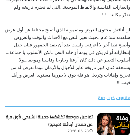
والعبارات القاسية والألفاظ الموجعة…التي لم تحترم تاريخه ولم
تقدّر مكانته…!!!
لن أناقش محتوى العرض ومضمونه الذي أصبح مختلفا عن أول عرض
شاهدته منذ عام…حيث تغير النص مع الأحداث والوقت والعروض
وأصبح نصا آخر لا أعرفه…ولست ضد أن ينقد الجمهور فنان خذل
إنتظاراته أو لم يكن في يومه أو خانه النص…لكن الأسلوب يا جماعة…
أسلوب التعبير عن ذلك كان أرعنا وجارحا وقاسيا وموجعا…ولا
يستحقه فنان كبير تاريخه عابر للأجيال والأزمان…وما تعرض له من
تجريح وإهانات وترذيل هو قلة ذوق لا يبررها مستوى العرض ورأيك
فيه…!!!
مقالات ذات صلة
تفاصيل موجعة تكشفها جميلة الشيحي لأول مرة
عن فقدان أبنائها (فيديو)
2026-05-28