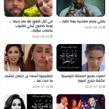
بلطي يصدم معحبيه بهذا القرار …
في أول ظهور لها بعد رحيله ..،
زوجة كافون تُبكي القلوب
2025-08-05
بكلمات مؤثرة…
2025-08-05
الموت يفجع الممثلة التونسية
(بالفيديو) أسماء بن عثمان تكشف
عائشة خياري (صور)
ما حدث لها …
2025-07-25
2025-07-26