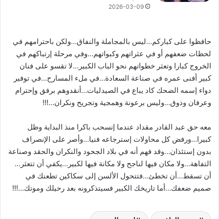
2026-03-09
حافظوا على كباركم…ليس بالمجاملة والنفاق…ولكن باحترامهم في
لحظات ضعفهم أو في عثراتهم وكبواتهم…وفي مرحلة إرتباكهم في
الخروج كبارا وتعثر خطواتهم نحو الباب الكبير…لا تقسو على فنان
كبير أفنى عمره في صناعة السعادة…في ملء المسارح…في توفير
دواء إسمه الضحك كاد يباع في الصيدليات…أنقدوهم برفق وإحترام
وعرفان وذوق…وليس برعونة وهمجية وتجريح ونكران…!!!
معه حق عبد القادر مقداد عندما إنسحب باكرا منذ البداية وظل
كبيرا…ورفض كل محاولات إسترجاعه فنيا…وأصر على الإنصراف
بدون إستئذان…وقد فهم أنه في بلاد الجحود والنكران والحقد وصناعة
التفاهة…ولا مكان فيها لناجح ولا مكانة فيها لكبير…يكفي أن تتعثر…
أن تسقط…أن تخطئ…فتتحول الألسن إلى سكاكين تطعنك في
صميم ضعفك…أما تاريخك الكبير فسيتذكرونه بعد رحيلك وموتك…!!!