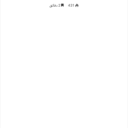
431
2 دقائق