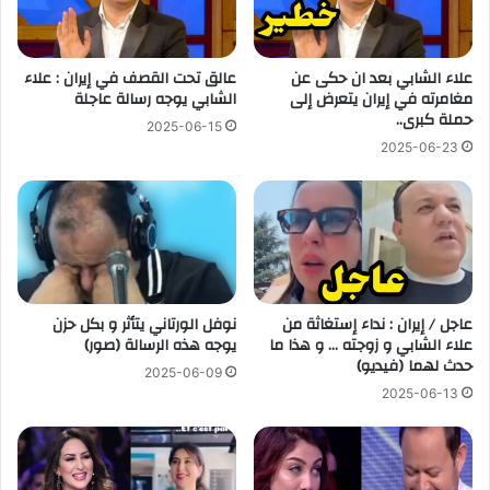
علاء الشابي بعد ان حكى عن
عالق تحت القصف في إيران : علاء
مغامرته في إيران يتعرض إلى
الشابي يوجه رسالة عاجلة
حملة كبرى..
2025-06-15
2025-06-23
عاجل / إيران : نداء إستغاثة من
نوفل الورتاني يتأثر و بكل حزن
علاء الشابي و زوجته … و هذا ما
يوجه هذه الرسالة (صور)
حدث لهما (فيديو)
2025-06-09
2025-06-13