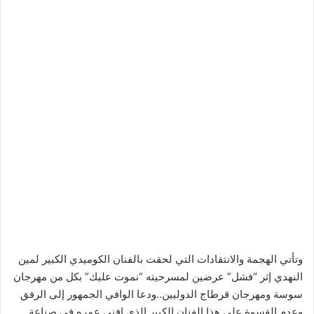
وتأتي الهجمة والانتقادات التي لحقت بالفنان الكوميدي الكبير لمين
النهدي إثر “فشل” عرضين لمسرحيته “نموت عليك” بكل من مهرجان
سوسة ومهرجان قرطاج الدوليين..ودعا الوافي الجمهور إلى الرفق
وعدم القسوة على هذا الفنان الكبير الذي افنى عمره في صناعة