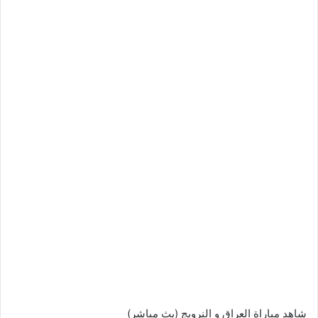
شاهد مباراة العراق و النرويج (بث مباشر)