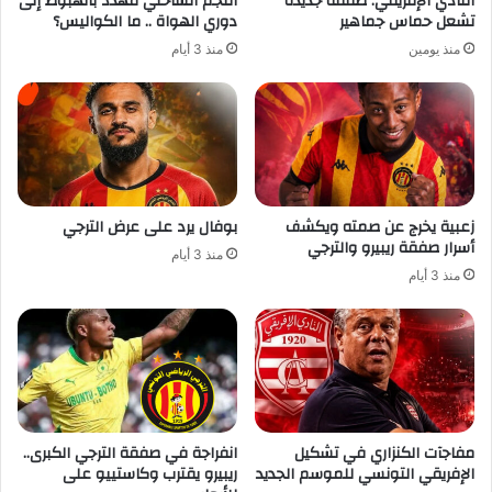
النادي الإفريقي: صفقة جديدة
النجم الساحلي مهدد بالهبوط إلى
تشعل حماس جماهير
دوري الهواة .. ما الكواليس؟
منذ يومين
منذ 3 أيام
زعبية يخرج عن صمته ويكشف
بوفال يرد على عرض الترجي
أسرار صفقة ريبيرو والترجي
منذ 3 أيام
منذ 3 أيام
مفاجآت الكنزاري في تشكيل
انفراجة في صفقة الترجي الكبرى..
الإفريقي التونسي للموسم الجديد
ريبيرو يقترب وكاستييو على