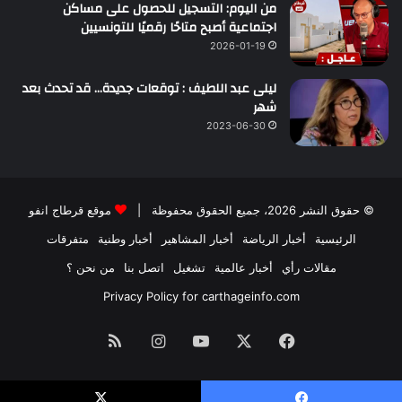
من اليوم: التسجيل للحصول على مساكن
اجتماعية أصبح متاحًا رقميًا للتونسيين
2026-01-19
ليلى عبد اللطيف : توقعات جديدة… قد تحدث بعد
شهر
2023-06-30
© حقوق النشر 2026، جميع الحقوق محفوظة |
موقع قرطاج انفو
الرئيسية
أخبار الرياضة
أخبار المشاهير
أخبار وطنية
متفرقات
مقالات رأي
أخبار عالمية
تشغيل
اتصل بنا
من نحن ؟
Privacy Policy for carthageinfo.com
فيسبوك
‫X
‫YouTube
انستقرام
ملخص
الموقع