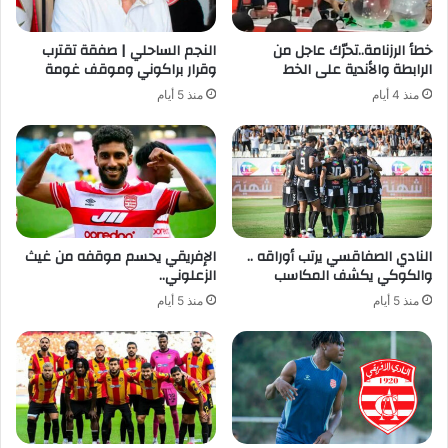
خطأ الرزنامة..تحرّك عاجل من
النجم الساحلي | صفقة تقترب
الرابطة والأندية على الخط
وقرار براكوني وموقف غومة
منذ 4 أيام
منذ 5 أيام
النادي الصفاقسي يرتب أوراقه ..
الإفريقي يحسم موقفه من غيث
والكوكي يكشف المكاسب
الزعلوني..
منذ 5 أيام
منذ 5 أيام