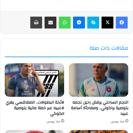
فيسبوك
‫X
سكايب
ماسنجر
واتساب
مشاركة عبر البريد
طباعة
مقالات ذات صلة
النجم الساحلي يرفض رحيل نجمه
لائحة البطولات.. الصفاقسي يغري
بتوصية براكوني.. ومفاجأة أسامة
لاعبيه عبر خطة مالية بتوصية
عبيد
الكوكي
منذ يومين
منذ يومين