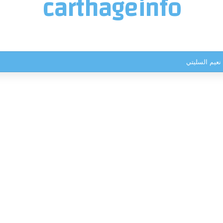
carthageinfo
نعيم السليتي