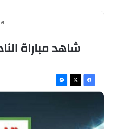
ا
شاهد مباراة النا
فيسبوك
‫X
ماسنجر