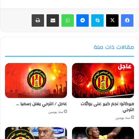
فيسبوك
‫X
سكايب
ماسنجر
واتساب
مشاركة عبر البريد
طباعة
مقالات ذات صلة
ميركاتو: نجم كبير على بوابّات
عاجل / الترجي يعلن رسميا …
الترجي
منذ يومين
منذ يومين