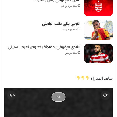
عاجل / الإفريقي يعلن رسميا …
منذ يوم واحد
الترجي يلبّي طلب البلايلي
منذ يوم واحد
النادي الإفريقي: مفاجأة بخصوص نعيم السليتي
منذ يومين
شاهد المباراة