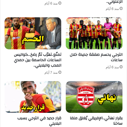
الزعلوني..
منذ 6 أيام
منذ 6 أيام
الترجي يحسم صفقة جديدة خلال
تمنّع..تهرّب ثمّ رضخ…كواليس
ساعات
الساعات الحاسمة بين حمدي
المدب والبلايلي..
منذ 6 أيام
منذ 7 أيام
بقرار نهائي..الإفريقي يُغلق ملفا
قرار جديد في الترجي بسبب
ساخنا
البلايلي