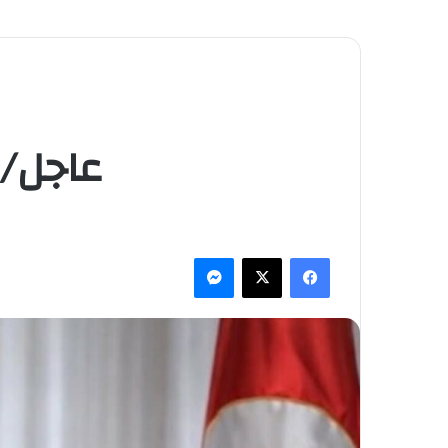
عاجل/ 
فيسبوك
‫X
ماسنجر