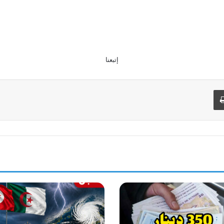
إتبعنا
طباعة