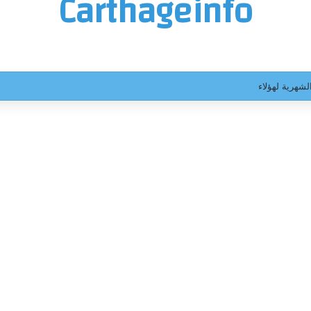
Carthageinfo
لشهرية لهؤلاء