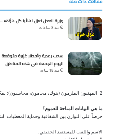
مقالات ذات صلة
وزيرة العدل تعزل نهائيا كل هؤلاء …
منذ 8 ساعات
سحب رعدية وأمطار غزيرة متوقعة
اليوم الجمعة في هذه المناطق
منذ 18 ساعة
2. المهنيون الملزمون (بنوك، محامون، محاسبون): يمكنهم طلب المعلومات في إطار إجراءات “العناية الواجبة” تجاه حرفائهم، ويتم الرد على مطالبهم في أجل أقصاه يومان.
ما هي البيانات المتاحة للعموم؟
حرصاً على التوازن بين الشفافية وحماية المعطيات الشخص
الاسم واللقب للمستفيد الحقيقي.