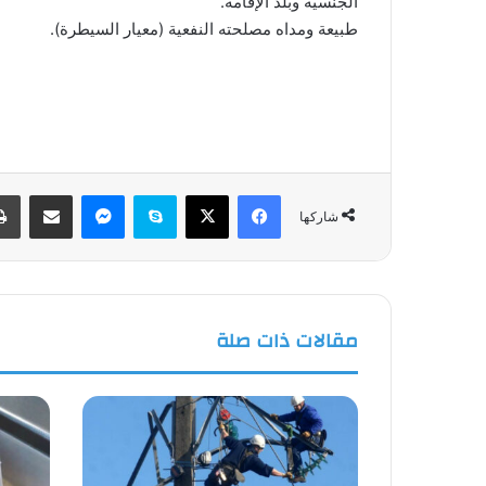
الجنسية وبلد الإقامة.
طبيعة ومداه مصلحته النفعية (معيار السيطرة).
فيسبوك
‫X
سكايب
ماسنجر
مشاركة عبر البريد
شاركها
مقالات ذات صلة