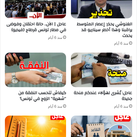
الغنوشي يحذر: إعصار المتوسط
عاجل | الآن.. حالة احتقان وفوضى
يراقبنا وهذا أخطر سيناريو قد
في مطار تونس قرطاج (فيديو)
يحدث
منذ 6 أيام
منذ 6 أيام
عاجل: بُشرى لهؤلاء عندكم منحة
كيفاش تتحسب النفقة من
جديدة
”شهرية” الزوج في تونس؟
منذ 6 أيام
منذ 6 أيام