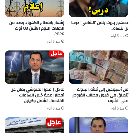
جمهور بنزرت يلقن ‘الشامي’ درسا
إشعار بانقطاع الكهرباء بعدد من
لن ينساه..
الجهات اليوم الاثنين 03 أوت
2026
منذ 5 أيام
منذ 5 أيام
من أسبوعين إلى ثلاثة..البنوك
عاجل | محرز الغنوشي يعلن عن
تنطلق في قبول مطالب القروض
أمطار رعدية خلال الساعات
على الشرف
القادمة.. تشمل ولايتين
منذ 5 أيام
منذ 5 أيام