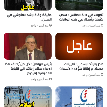
تغيرات في حالة الطقس : سحب
حقيقة وفاة راشد الغنوشي في
كثيفة وأمطار في هذه الولايات
السجن..
منذ أسبوع واحد
منذ أسبوع واحد
صدر بالرائد الرسمي : تعيينات
رئيس البرلمان : كل من يُخالف هذا
جديدة.. و إقالة هؤلاء (الأسماء)
الاجراء ستتم إحالته الى النيابة
العمومية [فيديو]
منذ أسبوع واحد
منذ أسبوع واحد