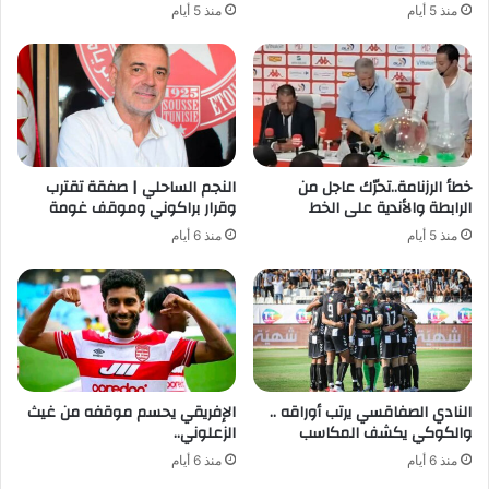
منذ 5 أيام
منذ 5 أيام
خطأ الرزنامة..تحرّك عاجل من
النجم الساحلي | صفقة تقترب
الرابطة والأندية على الخط
وقرار براكوني وموقف غومة
منذ 5 أيام
منذ 6 أيام
النادي الصفاقسي يرتب أوراقه ..
الإفريقي يحسم موقفه من غيث
والكوكي يكشف المكاسب
الزعلوني..
منذ 6 أيام
منذ 6 أيام