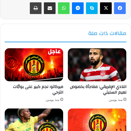
فيسبوك
‫X
سكايب
ماسنجر
واتساب
مشاركة عبر البريد
طباعة
مقالات ذات صلة
النادي الإفريقي: مفاجأة بخصوص
ميركاتو: نجم كبير على بوابّات
نعيم السليتي
الترجي
منذ يومين
منذ يومين