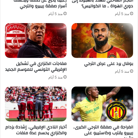
النجم الساحلي مهدد بالهبوط إلى
زعبية يخرج عن صمته ويكشف
دوري الهواة .. ما الكواليس؟
أسرار صفقة ريبيرو والترجي
منذ 5 أيام
منذ 5 أيام
بوفال يرد على عرض الترجي
مفاجآت الكنزاري في تشكيل
الإفريقي التونسي للموسم الجديد
منذ 5 أيام
منذ 5 أيام
انفراجة في صفقة الترجي الكبرى..
أخبار النادي الإفريقي.. إشادة بزدام
ريبيرو يقترب وكاستييو على
والكنزاري يحسم عدة ملفات