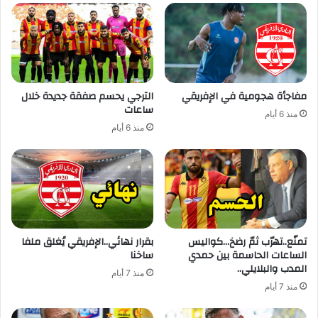
مفاجأة هجومية في الإفريقي
الترجي يحسم صفقة جديدة خلال
ساعات
منذ 6 أيام
منذ 6 أيام
تمنّع..تهرّب ثمّ رضخ…كواليس
بقرار نهائي..الإفريقي يُغلق ملفا
الساعات الحاسمة بين حمدي
ساخنا
المدب والبلايلي..
منذ 7 أيام
منذ 7 أيام