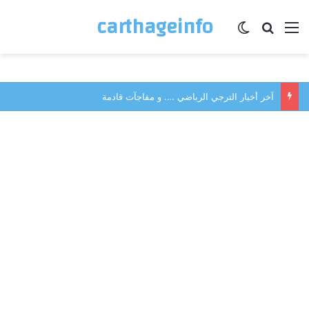
carthageinfo
القائمة
بحث عن
الوضع المظلم
آخر أخبار الترجي الرباضي …. و مفاجآت قادمة