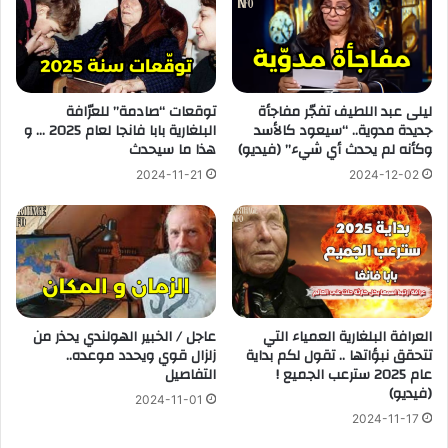
ليلى عبد اللطيف تفجّر مفاجأة
توقعات “صادمة” للعرّافة
جديدة مدوية.. “سيعود كالأسد
البلغارية بابا فانجا لعام 2025 … و
وكأنه لم يحدث أي شيء” (فيديو)
هذا ما سيحدث
2024-11-21
2024-12-02
العرافة البلغارية العمياء التي
عاجل / الخبير الهولندي يحذر من
تتحقق نبؤاتها .. تقول لكم بداية
زلزال قوي ويحدد موعده..
عام 2025 سترعب الجميع !
التفاصيل
(فيديو)
2024-11-01
2024-11-17