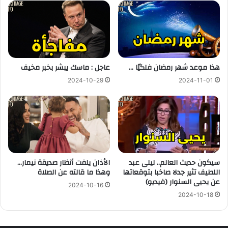
هذا موعد شهر رمضان فلكيّا …
عاجل : ماسك يبشر بخبر مخيف
2024-10-29
2024-11-01
سيكون حديث العالم.. ليلى عبد
الأذان يلفت أنظار صديقة نيمار…
اللطيف تثير جدلا صاخبا بتوقعاتها
وهذا ما قالته عن الصلاة
عن يحيى السنوار (فيديو)
2024-10-16
2024-10-18