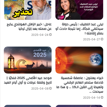
ليلى عبد اللطيف : رئيس دولة
عاجل : خبير الزلازل الهولندي يخرج
سيختفي فجأة.. إما نتيجة حادث أو
عن صمته بعد زلزال تركيا
بمقر إقامته !
2025-04-24
2025-04-27
خبراء يعلنون : عاصفة شمسية
موعد عيد الأضحى 2025 فلكيًا |
قادمة ستدمر العالم الرقمي
تاريخ وقفة عرفات و أول أيام العيد
وتعيدنا إلى القرن الـ19 … و هذا ما
2025-04-08
سيحدث …
2025-04-14