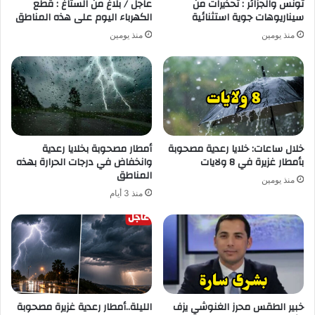
تونس والجزائر : تحذيرات من
عاجل / بلاغ من الستاغ : قطع
سيناريوهات جوية استثنائية
الكهرباء اليوم على هذه المناطق
منذ يومين
منذ يومين
خلال ساعات: خلايا رعدية مصحوبة
أمطار مصحوبة بخلايا رعدية
بأمطار غزيرة في 8 ولايات
وانخفاض في درجات الحرارة بهذه
المناطق
منذ يومين
منذ 3 أيام
خبير الطقس محرز الغنوشي يزف
الليلة..أمطار رعدية غزيرة مصحوبة