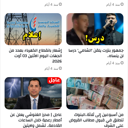
منذ 4 أيام
منذ 4 أيام
جمهور بنزرت يلقن ‘الشامي’ درسا
إشعار بانقطاع الكهرباء بعدد من
لن ينساه..
الجهات اليوم الاثنين 03 أوت
2026
منذ 4 أيام
منذ 4 أيام
من أسبوعين إلى ثلاثة..البنوك
عاجل | محرز الغنوشي يعلن عن
تنطلق في قبول مطالب القروض
أمطار رعدية خلال الساعات
على الشرف
القادمة.. تشمل ولايتين