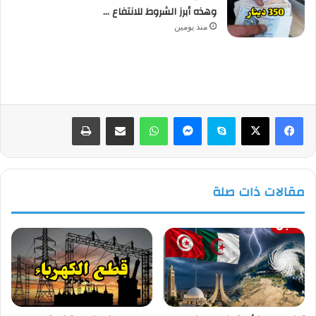
وهذه أبرز الشروط للانتفاع …
منذ يومين
فيسبوك
‫X
سكايب
ماسنجر
واتساب
مشاركة عبر البريد
طباعة
مقالات ذات صلة