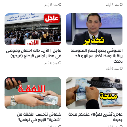
منذ 5 أيام
منذ 5 أيام
الغنوشي يحذر: إعصار المتوسط
عاجل | الآن.. حالة احتقان وفوضى
يراقبنا وهذا أخطر سيناريو قد
في مطار تونس قرطاج (فيديو)
يحدث
منذ 6 أيام
منذ 6 أيام
عاجل: بُشرى لهؤلاء عندكم منحة
كيفاش تتحسب النفقة من
جديدة
”شهرية” الزوج في تونس؟
منذ 6 أيام
منذ 6 أيام