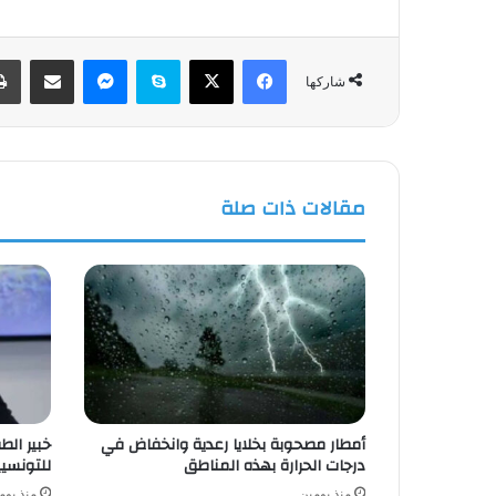
فيسبوك
‫X
سكايب
ماسنجر
مشاركة عبر البريد
شاركها
مقالات ذات صلة
أمطار مصحوبة بخلايا رعدية وانخفاض في
خبير ال
درجات الحرارة بهذه المناطق
للتونسي
منذ يومين
منذ يوم