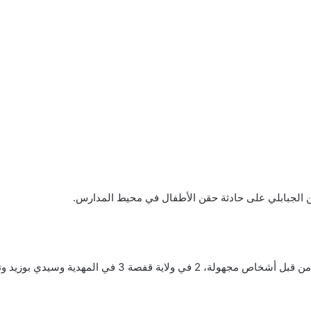
الجبابلي على حادثة حقن الأطفال في محيط المدارس.
و أكد الناطق بإسم الحرس تعرض 9 فتيات للحقن من قبل أشخا