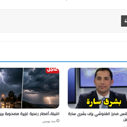
طباعة
طقس محرز الغنوشي يزف بشرى سارة
الليلة..أمطار رعدية غزيرة مصحوبة بري
ين
منذ يومين
ين