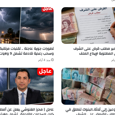
مير مطلب قرض على الشرف
تطورات جوية عاجلة .. تقلبات مرتقبة
 المطلوبة لإيداع الملف
وسحب رعدية قادمة تشمل 9 ولايات
منذ 4 أيام
ين إلى ثلاثة..البنوك تنطلق في
عاجل | محرز الغنوشي يعلن عن أمطار
الب القروض على الشرف
خلال الساعات القادمة.. تشمل ولايتي