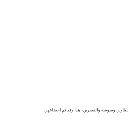
ص مجهولة، 2 في ولاية قفصة 3 في المهدية وسيدي بوزيد وتطاوين وسوسة والقصرين، هذا وقد تم اخضاعهن