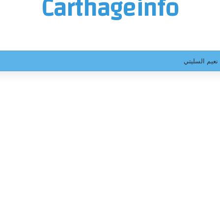
Carthageinfo
نعيم السليتي