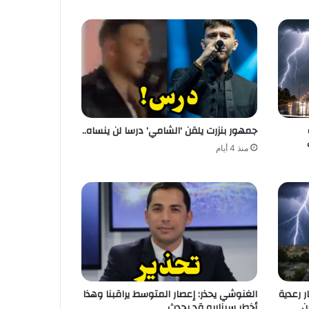
جمهور بنزرت يلقن ‘الشامي’ درسا لن ينساه..
منذ 4 أيام
 رعدية
الغنوشي يحذر: إعصار المتوسط يراقبنا وهذا
ن
أخطر سيناريو قد يحدث