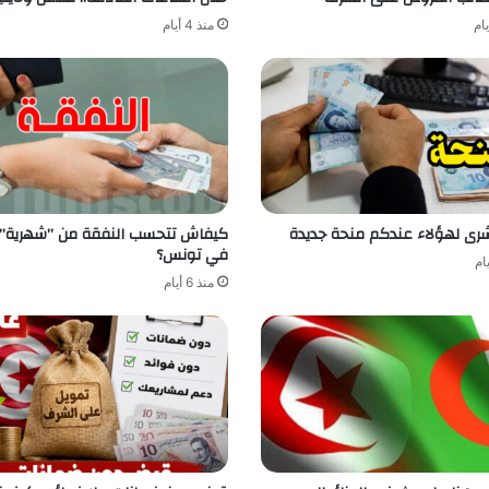
منذ 4 أيام
ُشرى لهؤلاء عندكم منحة جديدة
كيفاش تتحسب النفقة من ”شهرية” ا
في تونس؟
منذ 6 أيام