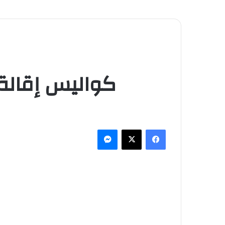
كواليس إقالة 
فيسبوك
‫X
ماسنجر