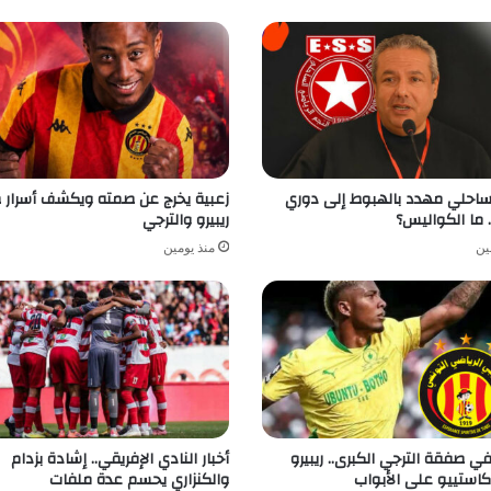
لساحلي مهدد بالهبوط إلى دوري
زعبية يخرج عن صمته ويكشف أسرار
. ما الكواليس؟
ريبيرو والترجي
ين
منذ يومين
في صفقة الترجي الكبرى.. ريبيرو
أخبار النادي الإفريقي.. إشادة بزدام
كاستييو على الأبواب
والكنزاري يحسم عدة ملفات