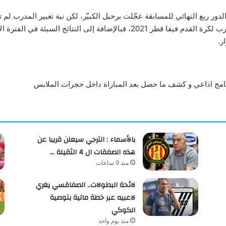
ور ربع النهائي للمسابقة عجّلت برحيل الكبيّر، لكن نية تغيير المدرب لم ت
أمام الجزائر في الدور النهائي من بطولة كأس العرب لكرة القدم فيفا قطر 2021، ف
ر.
نامج اذاعي و كشف ما حصل بعد المباراة داخل حجرات الملابس
بالأسماء : الترجي سيعلن قريبا عن
هذه الصفقات ال 4 الثقيلة …
منذ 9 ساعات
لائحة البطولات.. الصفاقسي يغري
لاعبيه عبر خطة مالية بتوصية
الكوكي
منذ يوم واحد