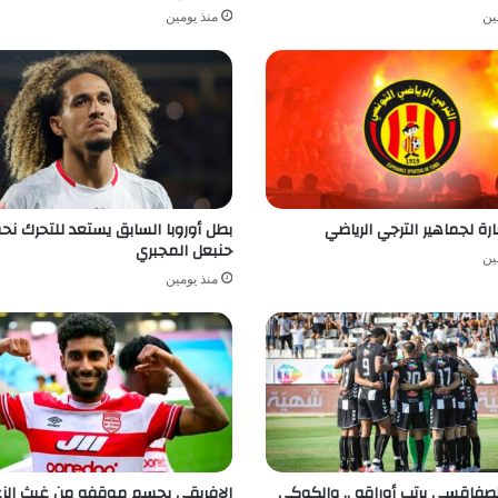
ين
منذ يومين
ة لجماهير الترجي الرياضي
بطل أوروبا السابق يستعد للتحرك نح
حنبعل المجبري
ين
منذ يومين
لصفاقسي يرتب أوراقه .. والكوكي
الإفريقي يحسم موقفه من غيث الزع