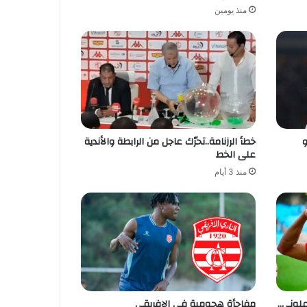
منذ يومين
و
خطأ الرزنامة..تحرّك عاجل من الرابطة والأندية
على الخط
منذ 3 أيام
لوني..
مفاجأة هجومية في الإفريقي