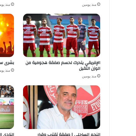
منذ يومين
منذ يوم
الإفريقي يتحرك لحسم صفقة هجومية من
بشرى سار
الوزن الثقيل
منذ يوم
منذ يومين
النجم الساحلي | صفقة تقترب وقرار
النادي ا