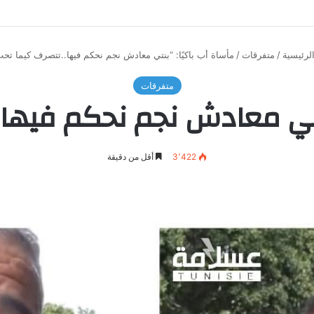
لرئيسية
/
متفرقات
/
مأساة أب باكيًا: “بنتي معادش نجم نحكم فيها..تتصرف كيما تحب
متفرقات
بنتي معادش نجم نحكم فيها.
3٬422
أقل من دقيقة