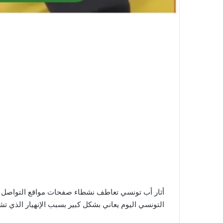
التونسي اليوم يعاني بشكل كبير بسبب الإنهيار الذي تشهده البلاد منذ 10 سنوات، وأضاف أنه أصبح خائفا من ابنته المراه