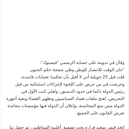
وقال في تدوينة على حسابه الرسمي “فيسبوك”:
“حان الوقت للانتصار للوطن وطي صفحة حكم الجنون
قلت قبل 25 جويلية أني لا أقبل بأن تحكمنا عصابات فاسدة،
وحرضت في من حرض على اللجوء لإجراءات استثنائية من قبل
رئيس الدولة دائما في حدود الدستور، ولعلي كنت الأول في
التحريض، لفتح ملفات فساد السياسيين وتطهير القضاء وبقية أجهزة
الدولة ممن منع المحاسبة، وإعلان أن الدولة فيها مؤسسات محايدة
تفرض القانون على الجميع.
اتخذ قيس سعيد قراره تحت تصفيق أغلبية المواطنين، ثم حصل ما