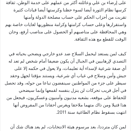
على إرضاء بن علي وعائلته أكثر من عملهم على خدمة الوطن، ثقافة
كرسها نظام الثورة أيضا لسوء حظنا وكرستها أيضا قيادات كثيرة
تقربت من أحزاب الحكم على حساب مصلحة الدولة وأمنها
واستقرارها وعلى حساب كرامتها وكرامة منظوريها لغايات خاصة بهم
وهي المحافظة على مناصبهم أو الحصول على مناصب أرفع، وحان
الوقت للقطع مع هذه الثقافة.
كيف لمن يستعد ليحمل السلاح ضد عدو خارجي ويضحي بحياته في
التصدي لإرهابيين في الجبال أن يكون ضعيفا أمام شخص لم تعد له
أي صفة شرعية لإسداء أية تعليمات، ولا يعول في حكمه إلا على
جيش وأمن وسلاح في غياب أي شرعية، ويستند مؤقتا لجهل وحقد
سيطر على جزء من المواطنين سينفضون تباعا من حوله، وقد تحصل
في أجل قريب تحركات لن ينزل بنفسه لقمعها وإنما سيضحي
للحفاظ على موقعه، بشعبه مدنيون وأمنيون وعسكريون، فيجعل من
هذا قتيلا ومن ذاك متهما ملاحقا ويغرس أحقادا من المفروض أنها
انتهت بسقوط نظام الطاغية سنة 2011.
لمن كان مترددا، بعد مرسوم هيئة الانتخابات، لم يعد هناك شك أن