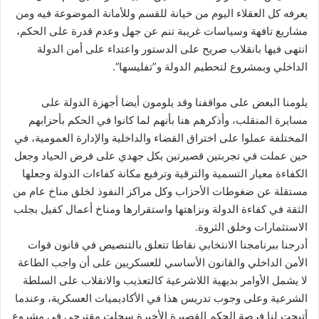
يعرفه كل العقلاء اليوم من خيانة للقسم وللأمانة الموضوعة فيه ومن
مشاريع تافهة وسياسات غريبة تنم عن جهل وعدم قدرة على الحكم،
انتهى فيها بانقلاب صريح على الدستور واعتداء على أمن الدولة
الداخلي وبمشروع لتحطيم الدولة و”تفليسها”.
يلومنا البعض على مواقفنا وقد يلومون أيضا أجهزة الدولة على
مسايرة المنقلب، وأذكرهم هنا بأنهم لما كانوا في الحكم بأحزابهم
المختلفة عملوا على اختراق القضاء والداخلية والإدارة العمومية، في
حين عملت في تجربتين قصيرتين بكل جهدي على فرض الحياد وجعل
الكفاءة معيار التسمية والترقية وترفيع مكانة كفاءات الدولة وجعلها
مستقلة عن ضغوطات الأحزاب وكل مراكز النفوذ لخلق مناخ عام من
الثقة في كفاءة الدولة ونزاهتها واستقرارها ومناخ أعمال كفيل بجلب
الاستثمارات وخلق الثروة.
أدرجنا ببرنامجنا الانتخابي نقاطا تتعلق بالتنصيص في قانون قوات
الأمن الداخلي والقانون الأساسي للعسكريين على أن واجب الطاعة
لا يشمل الأوامر بديهية اللاشرعية كالتعذيب والانقلاب على السلطة
الشرعية وعلى وجوب تدريس هذا في الأكاديميات العسكرية، وعندما
أتيحت لنا فرصة الحكم القصيرة الأخيرة سجلت مقترحي في مشروع