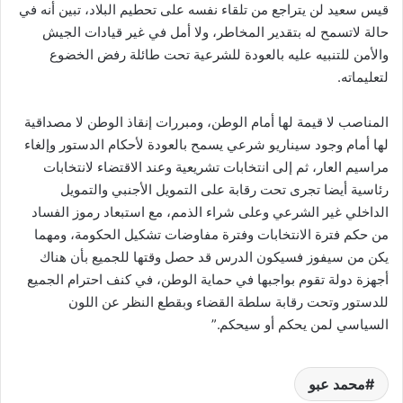
قيس سعيد لن يتراجع من تلقاء نفسه على تحطيم البلاد، تبين أنه في
حالة لاتسمح له بتقدير المخاطر، ولا أمل في غير قيادات الجيش
والأمن للتنبيه عليه بالعودة للشرعية تحت طائلة رفض الخضوع
لتعليماته.
المناصب لا قيمة لها أمام الوطن، ومبررات إنقاذ الوطن لا مصداقية
لها أمام وجود سيناريو شرعي يسمح بالعودة لأحكام الدستور وإلغاء
مراسيم العار، ثم إلى انتخابات تشريعية وعند الاقتضاء لانتخابات
رئاسية أيضا تجرى تحت رقابة على التمويل الأجنبي والتمويل
الداخلي غير الشرعي وعلى شراء الذمم، مع استبعاد رموز الفساد
من حكم فترة الانتخابات وفترة مفاوضات تشكيل الحكومة، ومهما
يكن من سيفوز فسيكون الدرس قد حصل وقتها للجميع بأن هناك
أجهزة دولة تقوم بواجبها في حماية الوطن، في كنف احترام الجميع
للدستور وتحت رقابة سلطة القضاء وبقطع النظر عن اللون
السياسي لمن يحكم أو سيحكم.”
محمد عبو