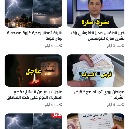
خبير الطقس محرز الغنوشي يزف
الليلة..أمطار رعدية غزيرة مصحوبة
بشرى سارة للتونسيين
برياح قوية
منذ 3 أيام
منذ 4 أيام
مواطن يروي تجربته مع ” قرض
عاجل / بلاغ من الستاغ : قطع
الشرف “
الكهرباء اليوم على هذه المناطق
منذ 4 أيام
منذ 4 أيام