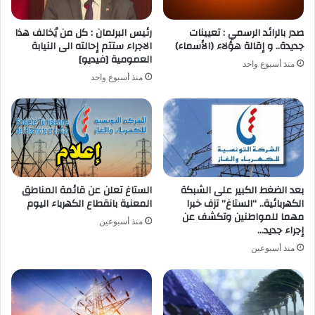
صدر بالرائد الرسمي : تعيينات
رئيس البرلمان : كل من يُخالف هذا
جديدة.. و إقالة هؤلاء (الأسماء)
الاجراء ستتم إحالته الى النيابة
العمومية [فيديو]
منذ أسبوع واحد
منذ أسبوع واحد
بعد الضغط الكبير على الشبكة
الستاغ تعلن عن قائمة المناطق
الكهربائية.. “الستاغ” تزف خبرا
المعنية بانقطاع الكهرباء اليوم
مهما للمواطنين وتكشف عن
منذ أسبوعين
إجراء جديد…
منذ أسبوعين