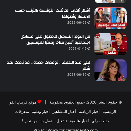
أشهر ألقاب العائلات التونسية بالترتيب حسب
الانتشار وأصولها
2022-06-05
من اليوم: التسجيل للحصول على مساكن
اجتماعية أصبح متاحًا رقميًا للتونسيين
2026-01-19
ليلى عبد اللطيف : توقعات جديدة… قد تحدث بعد
شهر
2023-06-30
© حقوق النشر 2026، جميع الحقوق محفوظة |
موقع قرطاج انفو
الرئيسية
أخبار الرياضة
أخبار المشاهير
أخبار وطنية
متفرقات
مقالات رأي
أخبار عالمية
تشغيل
اتصل بنا
من نحن ؟
Privacy Policy for carthageinfo.com