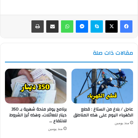
فيسبوك
‫X
سكايب
ماسنجر
واتساب
مشاركة عبر البريد
طباعة
مقالات ذات صلة
عاجل / بلاغ من الستاغ : قطع
برنامج يوفر منحة شهرية بـ 350
الكهرباء اليوم على هذه المناطق
دينار للعائلات، وهذه أبرز الشروط
للانتفاع …
منذ يومين
منذ يومين