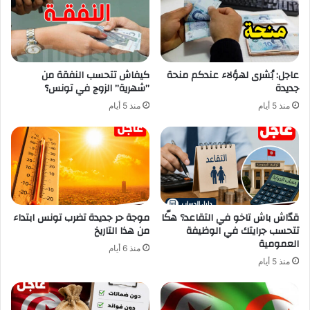
عاجل: بُشرى لهؤلاء عندكم منحة
كيفاش تتحسب النفقة من
جديدة
”شهرية” الزوج في تونس؟
منذ 5 أيام
منذ 5 أيام
قدّاش باش تاخو في التقاعد؟ هكّا
موجة حر جديدة تضرب تونس ابتداء
تتحسب جرايتك في الوظيفة
من هذا التاريخ
العمومية
منذ 6 أيام
منذ 5 أيام