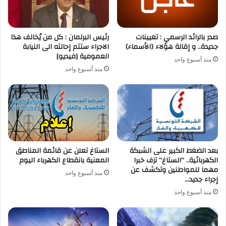
صدر بالرائد الرسمي : تعيينات
رئيس البرلمان : كل من يُخالف هذا
جديدة.. و إقالة هؤلاء (الأسماء)
الاجراء ستتم إحالته الى النيابة
العمومية [فيديو]
منذ أسبوع واحد
منذ أسبوع واحد
بعد الضغط الكبير على الشبكة
الستاغ تعلن عن قائمة المناطق
الكهربائية.. “الستاغ” تزف خبرا
المعنية بانقطاع الكهرباء اليوم
مهما للمواطنين وتكشف عن
منذ أسبوع واحد
إجراء جديد…
منذ أسبوع واحد