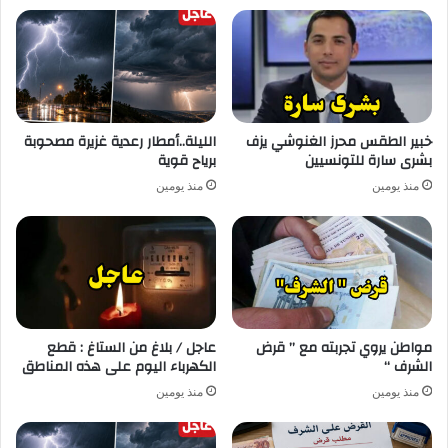
خبير الطقس محرز الغنوشي يزف
الليلة..أمطار رعدية غزيرة مصحوبة
بشرى سارة للتونسيين
برياح قوية
منذ يومين
منذ يومين
مواطن يروي تجربته مع ” قرض
عاجل / بلاغ من الستاغ : قطع
الشرف “
الكهرباء اليوم على هذه المناطق
منذ يومين
منذ يومين