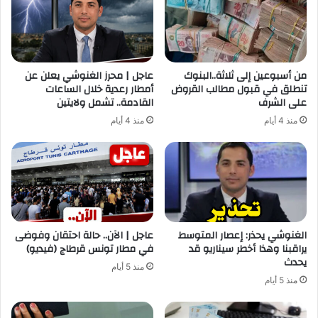
من أسبوعين إلى ثلاثة..البنوك
عاجل | محرز الغنوشي يعلن عن
تنطلق في قبول مطالب القروض
أمطار رعدية خلال الساعات
على الشرف
القادمة.. تشمل ولايتين
منذ 4 أيام
منذ 4 أيام
الغنوشي يحذر: إعصار المتوسط
عاجل | الآن.. حالة احتقان وفوضى
يراقبنا وهذا أخطر سيناريو قد
في مطار تونس قرطاج (فيديو)
يحدث
منذ 5 أيام
منذ 5 أيام