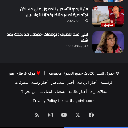
من اليوم: التسجيل للحصول على مساكن
اجتماعية أصبح متاحًا رقميًا للتونسيين
2026-01-19
ليلى عبد اللطيف : توقعات جديدة… قد تحدث بعد
شهر
2023-06-30
© حقوق النشر 2026، جميع الحقوق محفوظة |
موقع قرطاج انفو
الرئيسية
أخبار الرياضة
أخبار المشاهير
أخبار وطنية
متفرقات
مقالات رأي
أخبار عالمية
تشغيل
اتصل بنا
من نحن ؟
Privacy Policy for carthageinfo.com
فيسبوك
‫X
‫YouTube
انستقرام
ملخص