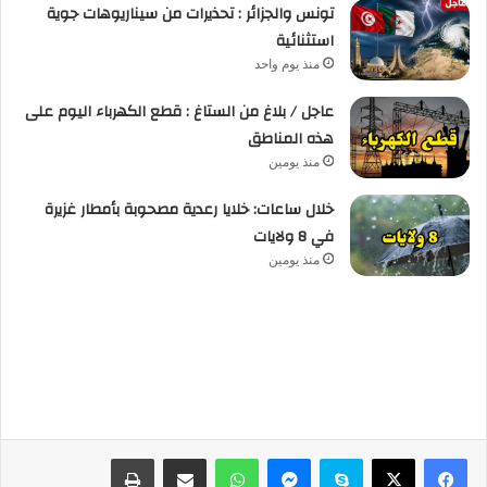
تونس والجزائر : تحذيرات من سيناريوهات جوية
استثنائية
منذ يوم واحد
عاجل / بلاغ من الستاغ : قطع الكهرباء اليوم على
هذه المناطق
منذ يومين
خلال ساعات: خلايا رعدية مصحوبة بأمطار غزيرة
في 8 ولايات
منذ يومين
فيسبوك
‫X
سكايب
ماسنجر
واتساب
مشاركة عبر البريد
طباعة