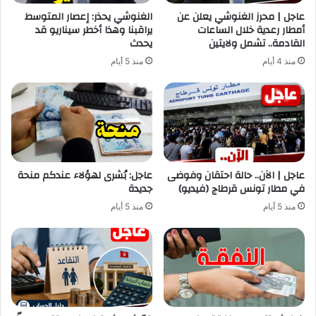
عاجل | محرز الغنوشي يعلن عن
الغنوشي يحذر: إعصار المتوسط
أمطار رعدية خلال الساعات
يراقبنا وهذا أخطر سيناريو قد
القادمة.. تشمل ولايتين
يحدث
منذ 4 أيام
منذ 5 أيام
عاجل | الآن.. حالة احتقان وفوضى
عاجل: بُشرى لهؤلاء عندكم منحة
في مطار تونس قرطاج (فيديو)
جديدة
منذ 5 أيام
منذ 5 أيام