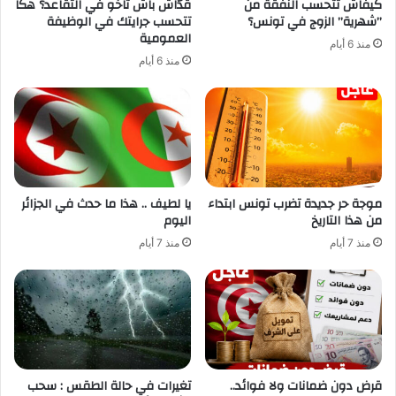
كيفاش تتحسب النفقة من
قدّاش باش تاخو في التقاعد؟ هكّا
”شهرية” الزوج في تونس؟
تتحسب جرايتك في الوظيفة
العمومية
منذ 6 أيام
منذ 6 أيام
موجة حر جديدة تضرب تونس ابتداء
يا لطيف .. هذا ما حدث في الجزائر
من هذا التاريخ
اليوم
منذ 7 أيام
منذ 7 أيام
قرض دون ضمانات ولا فوائد..
تغيرات في حالة الطقس : سحب