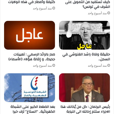
كيف تستفيد من التمويل على
كثيفة وأمطار في هذه الولايات
الشرف في تونس؟
منذ أسبوع واحد
منذ أسبوع واحد
حقيقة وفاة راشد الغنوشي في
صدر بالرائد الرسمي : تعيينات
السجن..
جديدة.. و إقالة هؤلاء (الأسماء)
منذ أسبوع واحد
منذ أسبوع واحد
رئيس البرلمان : كل من يُخالف هذا
بعد الضغط الكبير على الشبكة
الاجراء ستتم إحالته الى النيابة
الكهربائية.. “الستاغ” تزف خبرا