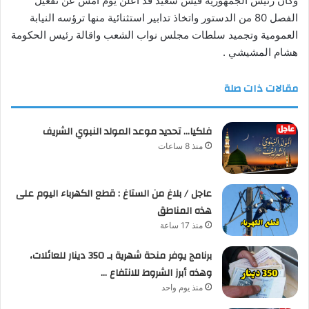
وكان رئيس الجمهورية قيس سعيد قد اعلن يوم امس عن تفعيل
الفصل 80 من الدستور واتخاذ تدابير استثنائية منها ترؤسه النيابة
العمومية وتجميد سلطات مجلس نواب الشعب واقالة رئيس الحكومة
هشام المشيشي .
مقالات ذات صلة
فلكيا… تحديد موعد المولد النبوي الشريف
منذ 8 ساعات
عاجل / بلاغ من الستاغ : قطع الكهرباء اليوم على
هذه المناطق
منذ 17 ساعة
برنامج يوفر منحة شهرية بـ 350 دينار للعائلات،
وهذه أبرز الشروط للانتفاع …
منذ يوم واحد