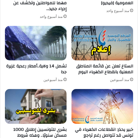
العمومية [فيديو]
مهما للمواطنين وتكشف عن
إجراء جديد…
منذ أسبوع واحد
منذ أسبوع واحد
الستاغ تعلن عن قائمة المناطق
تشمل 14 ولاية..أمطار رعدية غزيرة
المعنية بانقطاع الكهرباء اليوم
جدا
منذ أسبوعين
منذ أسبوعين
خبير يحذر: انقطاعات الكهرباء في
بشرى للتونسيين إطلاق 1000
تونس قد تتواصل رغم تراجع
مسكن سنويًا.. وهذه شروط