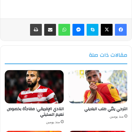
فيسبوك
‫X
سكايب
ماسنجر
واتساب
مشاركة عبر البريد
طباعة
مقالات ذات صلة
الترجي يلبّي طلب البلايلي
النادي الإفريقي: مفاجأة بخصوص
نعيم السليتي
منذ يومين
منذ يومين