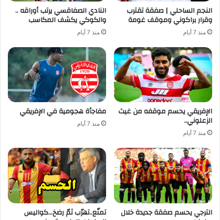
النجم الساحلي | صفقة تقترب
النادي الصفاقسي يرتب أوراقه ..
وقرار براكوني وموقف غومة
والكوكي يكشف المكاسب
منذ 7 أيام
منذ 7 أيام
الإفريقي يحسم موقفه من غيث
مفاجأة هجومية في الإفريقي
الزعلوني..
منذ 7 أيام
منذ 7 أيام
الترجي يحسم صفقة جديدة خلال
تمنّع..تهرّب ثمّ رضخ…كواليس