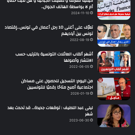
كيفية معرفة و ضعيتك الجبائية و هل لديك خطايا
أم لا بواسطة الهاتف الجوال..
2024-11-10
تعرّف على أغنى 10 رجل أعمال في تونس…إقتصاد
تونس بين أياديهم
2022-08-19
أشهر ألقاب العائلات التونسية بالترتيب حسب
الانتشار وأصولها
2022-06-05
من اليوم: التسجيل للحصول على مساكن
اجتماعية أصبح متاحًا رقميًا للتونسيين
2026-01-19
ليلى عبد اللطيف : توقعات جديدة… قد تحدث بعد
شهر
2023-06-30