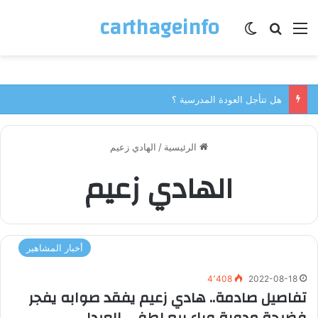
carthageinfo
القائمة
بحث عن
الوضع المظلم
هل تتأجل العودة المدرسية ؟
الرئيسية
/
الهادي زعيم
الهادي زعيم
أخبار المشاهير
4٬408
2022-08-18
تفاصيل صادمة.. هادي زعيم يفقد صوابه يفجر
فضيحة مدوية وراء بيع لطفي العبدلي