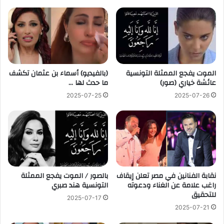
الموت يفجع الممثلة التونسية
(بالفيديو) أسماء بن عثمان تكشف
عائشة خياري (صور)
ما حدث لها …
2025-07-25
2025-07-26
نقابة الفنانين في مصر تعلن إيقاف
بالصور / الموت يفجع الممثلة
راغب علامة عن الغناء ودعوته
التونسية هند صبري
للتحقيق
2025-07-17
2025-07-21