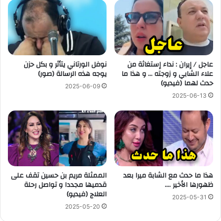
عاجل / إيران : نداء إستغاثة من
نوفل الورتاني يتأثر و بكل حزن
علاء الشابي و زوجته … و هذا ما
يوجه هذه الرسالة (صور)
حدث لهما (فيديو)
2025-06-09
2025-06-13
هذا ما حدث مع الشابة ميرا بعد
الممثلة مريم بن حسين تقف على
ظهورها الأخير ….
قدميها مجددا و تواصل رحلة
العلاج (فيديو)
2025-05-31
2025-05-20