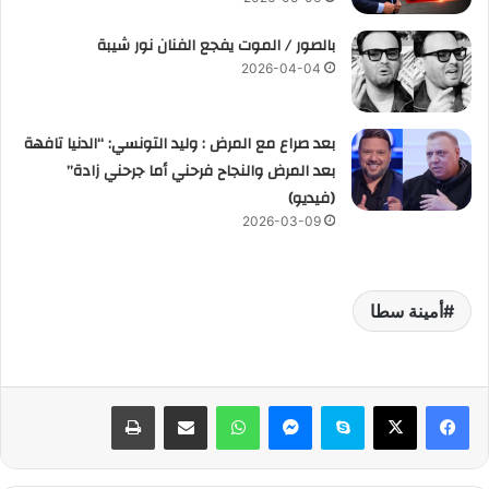
بالصور / الموت يفجع الفنان نور شيبة
2026-04-04
بعد صراع مع المرض : وليد التونسي: “الدنيا تافهة
بعد المرض والنجاح فرحني أما جرحني زادة”
(فيديو)
2026-03-09
أمينة سطا
فيسبوك
‫X
سكايب
ماسنجر
واتساب
مشاركة عبر البريد
طباعة