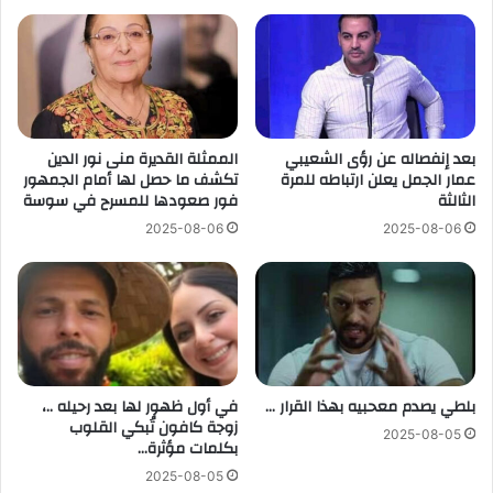
بعد إنفصاله عن رؤى الشعيبي
الممثلة القديرة منى نور الدين
عمار الجمل يعلن ارتباطه للمرة
تكشف ما حصل لها أمام الجمهور
الثالثة
فور صعودها للمسرح في سوسة
2025-08-06
2025-08-06
بلطي يصدم معحبيه بهذا القرار …
في أول ظهور لها بعد رحيله ..،
زوجة كافون تُبكي القلوب
2025-08-05
بكلمات مؤثرة…
2025-08-05