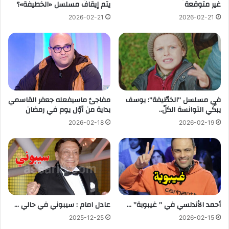
غير متوقعة
يتم إيقاف مسلسل «الخطيفة»؟
2026-02-21
2026-02-21
في مسلسل ”الخطّيفة”: يوسف
مفاجئ ماسيفعله جعفر القاسمي
يبكّي التوانسة الكلّ..
بداية من أوّل يوم في رمضان
2026-02-18
2026-02-19
أحمد الأندلسي في ” غيبوبة” …
عادل امام : سيبوني في حالي …
2025-12-25
2026-02-15