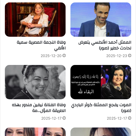
الممثل أحمد الأندلسي يتعرض
وفاة النجمة المصرية سمية
لحادث خطير (صور)
الألفي
2025-12-20
2025-12-23
الموت يفجع الممثلة كوثر الباردي
وفاة الفنانة نيفين مندور بهذه
(صور)
الطريقة المؤل…مة
2025-12-17
2025-12-17