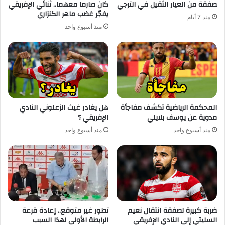
صفقة من العيار الثقيل في الترجي
كان صارما معهما.. ثنائي الإفريقي
يفجّر غضب ماهر الكنزاري
منذ 7 أيام
منذ أسبوع واحد
المحكمة الرياضية تكشف مفاجأة
هل يغادر غيث الزعلوني النادي
مدوية عن يوسف بلايلي
الإفريقي ؟
منذ أسبوع واحد
منذ أسبوع واحد
ضربة كبيرة لصفقة انتقال نعيم
تطور غير متوقع.. إعادة قرعة
السليتي إلى النادي الإفريقي
الرابطة الأولى لهذا السبب