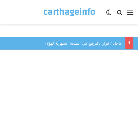
carthageinfo
القائمة
بحث عن
الوضع المظلم
عاجل / قرار بالترفيع في المنحة الشهرية لهؤلاء