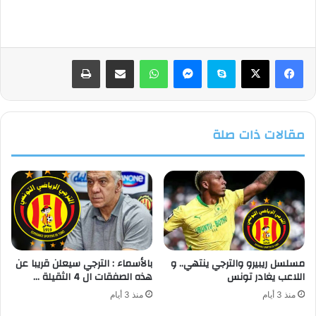
فيسبوك
‫X
سكايب
ماسنجر
واتساب
مشاركة عبر البريد
طباعة
مقالات ذات صلة
مسلسل ريبيرو والترجي ينتهي.. و
بالأسماء : الترجي سيعلن قريبا عن
اللاعب يغادر تونس
هذه الصفقات ال 4 الثقيلة …
منذ 3 أيام
منذ 3 أيام