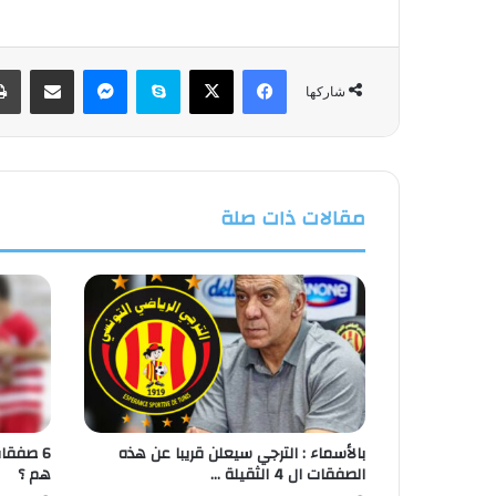
فيسبوك
‫X
سكايب
ماسنجر
مشاركة عبر البريد
شاركها
مقالات ذات صلة
بالأسماء : الترجي سيعلن قريبا عن هذه
6 صفقا
الصفقات ال 4 الثقيلة …
هم ؟