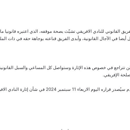
ق القانوني للنادي الافريقي تشبّث بصحة موقفه، الذي اعتبره قانونيا مائة
سل أيضا في الآجال القانونية، وأبدى الفريق قناعته بوجاهة حقه في ذات الم
 لن تتراجع في خصوص هذه الإثارة وستواصل كل المساعي والسبل القانونية
لحة الإفريقي.
202 في شأن إثارة النادي الافريقي ضد اتحاد بن قردان.