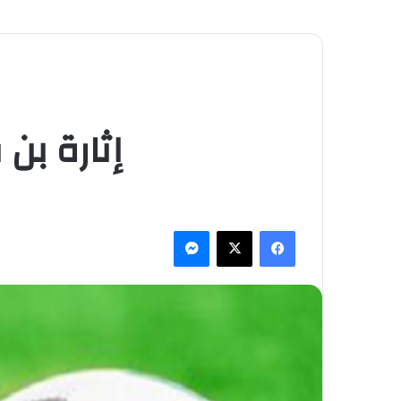
إثارة بن
فيسبوك
‫X
ماسنجر