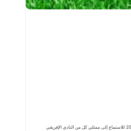
علمت الصريح أون لاين أن اللجنة القانونية التابعة لمكتب الرابطة الوطنية لكرة القدم عقدت اجتماعا أمس الثلاثاء 10 سبتمبر 2024 للاستماع إلى ممثلي كل من النادي الإفريقي