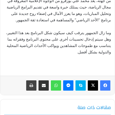
من جهته، يُعد محمد علي بوزقرو من الوجوه الإعلامية المعروفة في
مجال الرياضة، حيث يمتلك خبرة واسعة في تقديم البرامج الرياضية
وتحليل المباريات، وهو ما يعزز الآمال في إضفاء روح جديدة على
برنامج “الأحد الرياضي” والمساهمة في استعادة ثقة الجمهور.
وما زال الجمهور يترقب كيف سيكون شكل البرنامج بعد هذا التغيير،
وهل سيتم إدخال تحسينات أخرى على محتوى البرنامج وفقراته بما
يتناسب مع طموحات المشاهدين ويواكب الأحداث الرياضية المحلية
والدولية بشكل أفضل.
فيسبوك
‫X
سكايب
ماسنجر
واتساب
مشاركة عبر البريد
طباعة
مقالات ذات صلة