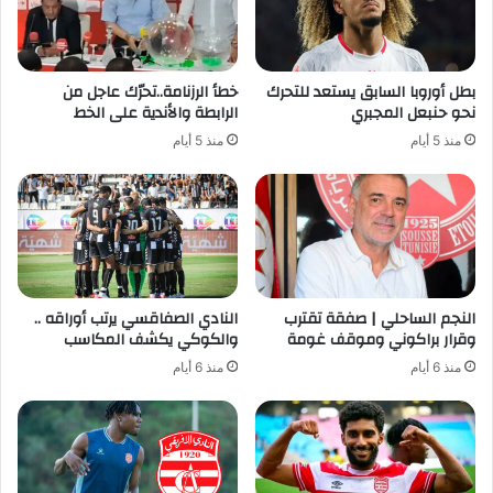
بطل أوروبا السابق يستعد للتحرك
خطأ الرزنامة..تحرّك عاجل من
نحو حنبعل المجبري
الرابطة والأندية على الخط
منذ 5 أيام
منذ 5 أيام
النجم الساحلي | صفقة تقترب
النادي الصفاقسي يرتب أوراقه ..
وقرار براكوني وموقف غومة
والكوكي يكشف المكاسب
منذ 6 أيام
منذ 6 أيام