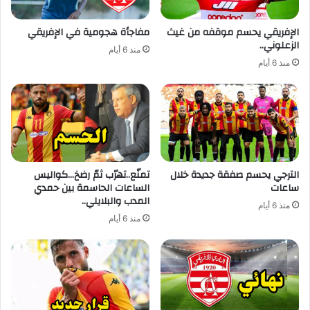
الإفريقي يحسم موقفه من غيث
مفاجأة هجومية في الإفريقي
الزعلوني..
منذ 6 أيام
منذ 6 أيام
الترجي يحسم صفقة جديدة خلال
تمنّع..تهرّب ثمّ رضخ…كواليس
ساعات
الساعات الحاسمة بين حمدي
المدب والبلايلي..
منذ 6 أيام
منذ 6 أيام