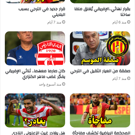
بقرار نهائي..الإفريقي يُغلق ملفا
قرار جديد في الترجي بسبب
ساخنا
البلايلي
منذ 6 أيام
منذ 7 أيام
صفقة من العيار الثقيل في الترجي
كان صارما معهما.. ثنائي الإفريقي
يفجّر غضب ماهر الكنزاري
منذ 7 أيام
منذ أسبوع واحد
المحكمة الرياضية تكشف مفاجأة
هل يغادر غيث الزعلوني النادي