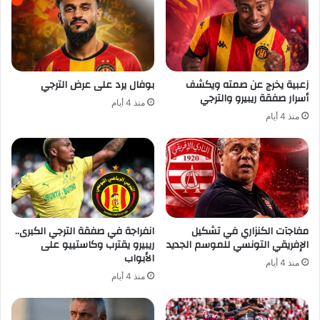
زعبية يخرج عن صمته ويكشف
بوفال يرد على عرض الترجي
أسرار صفقة ريبيرو والترجي
منذ 4 أيام
منذ 4 أيام
مفاجآت الكنزاري في تشكيل
انفراجة في صفقة الترجي الكبرى..
الإفريقي التونسي للموسم الجديد
ريبيرو يقترب وكاستييو على
الأبواب
منذ 4 أيام
منذ 4 أيام