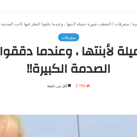
ية
/
متفرقات
/
التقطت صورة جميلة لأبنتها ، وعندما دققوا النظر فيها كانت الصدمة ا
متفرقات
ة لأبنتها ، وعندما دققوا 
الصدمة الكبيرة!!
2٬789
أقل من دقيقة