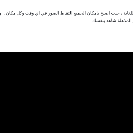
لغاية ، حيث اصبح بامكان الجميع التقاط الصور في اي وقت وكل مكان .. و
 المذهلة شاهد بنفسك