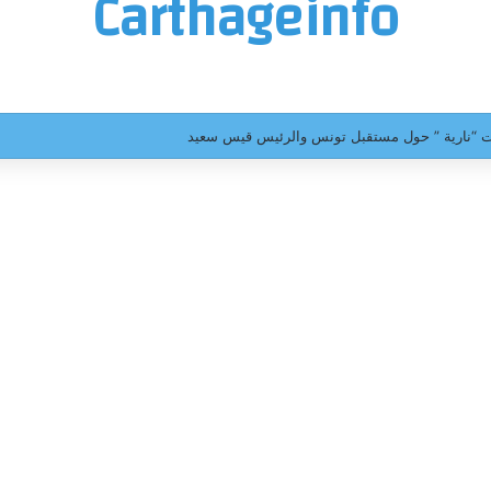
Carthageinfo
عات “نارية ” حول مستقبل تونس والرئيس قيس سعيد