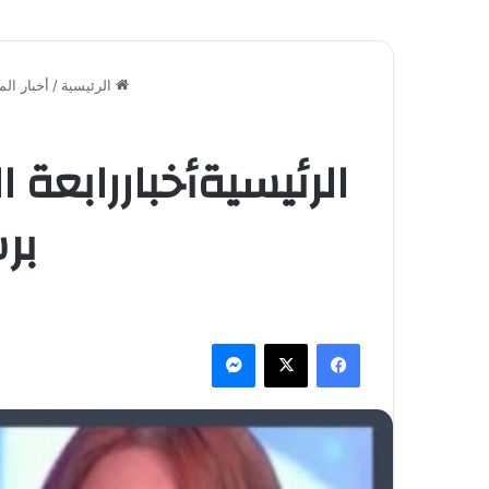
الرئيسية
/
أخبار ال
الرئيسيةأخباررابعة
بر
فيسبوك
‫X
ماسنجر