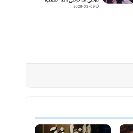
فرحني أما جرحني زادة” (فيديو)
2026-03-09