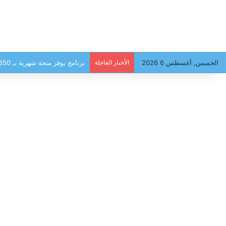
الخميس, أغسطس 6 2026
الأخبار العاجلة
برنامج يوفر منحة شهرية بـ 350 دينار للعائلات، وهذه أبرز الشروط للانتفاع …