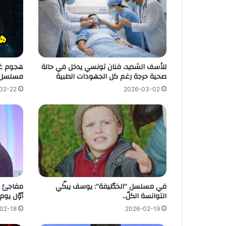
للأسف الشديد، فنان تونسي يدخل في حالة
هجوم غي
صحية حرجة رغم كل الجهودات الطبية
مسلسل 
02-22
2026-03-02
في مسلسل ”الخطّيفة”: يوسف يبكّي
مفاجئ م
التوانسة الكلّ..
أوّل يو
02-18
2026-02-19