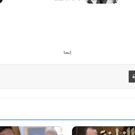
إتبعنا
طباعة