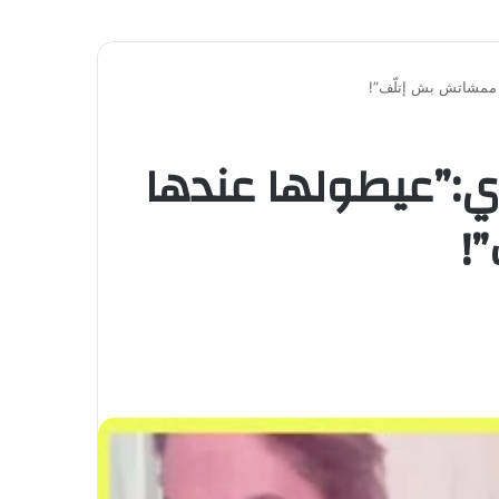
ا ممشاتش بش إتلّف”!
دي:”عيطولها عندها
!