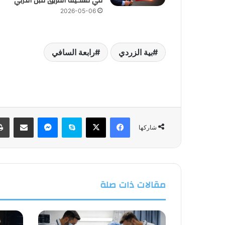
في تشكيلة الفريق قبل الدربي
2026-05-06
بية الزردي
رابعة السافي
فيسبوك
‫X
سكايب
ماسنجر
مشاركة عبر البريد
شاركها
مقالات ذات صلة