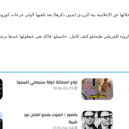
لها عن الإعلامية بية الزردي (بدون ذكرها) بعد تلقيها لأولى جرعات كورو
وبة للفرملي طيحتلو كتف كامل.. حاسيلو، قالك هي عيطولها عندها برشا ام
زواج الممثلة خولة سليماني (فيديو)
2026-05-23
بالصور / الموت يفجع الفنان نور
شيبة
2026-04-04