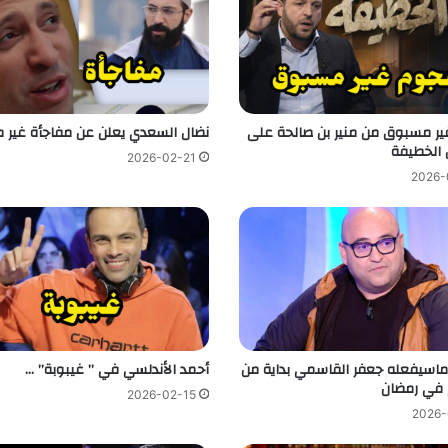
ر مسبوق من منير بن صالحة على
نضال السعدي يعلن عن مفاجأة غير 
الخطيفة
2026-02-21
2026-
اسيفعله جعفر القاسمي بداية من
أحمد الأندلسي في ” غيبوبة” …
م في رمضان
2026-02-15
2026-