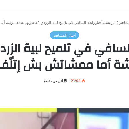
مشاهير
/
الرئيسيةأخباررابعة السافي في تلميح لبية الزردي:”عيطولها عندها برشة أم
أخبار المشاهير
 السافي في تلميح لبية الزر
شة أما ممشاتش بش إتلّف”
2٬203
أقل من دقيقة