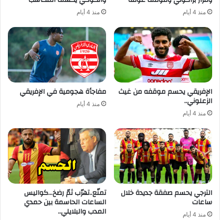
وقرار براكوني وموقف غومة
والكوكي يكشف المكاسب
منذ 4 أيام
منذ 4 أيام
الإفريقي يحسم موقفه من غيث
مفاجأة هجومية في الإفريقي
الزعلوني..
منذ 4 أيام
منذ 4 أيام
الترجي يحسم صفقة جديدة خلال
تمنّع..تهرّب ثمّ رضخ…كواليس
ساعات
الساعات الحاسمة بين حمدي
المدب والبلايلي..
منذ 4 أيام