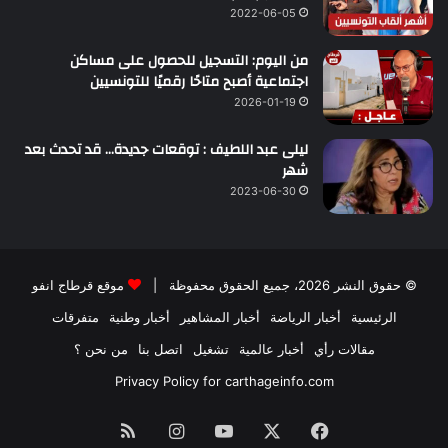
2022-06-05
من اليوم: التسجيل للحصول على مساكن
اجتماعية أصبح متاحًا رقميًا للتونسيين
2026-01-19
ليلى عبد اللطيف : توقعات جديدة… قد تحدث بعد
شهر
2023-06-30
© حقوق النشر 2026، جميع الحقوق محفوظة |
موقع قرطاج انفو
الرئيسية
أخبار الرياضة
أخبار المشاهير
أخبار وطنية
متفرقات
مقالات رأي
أخبار عالمية
تشغيل
اتصل بنا
من نحن ؟
Privacy Policy for carthageinfo.com
فيسبوك
‫X
‫YouTube
انستقرام
ملخص