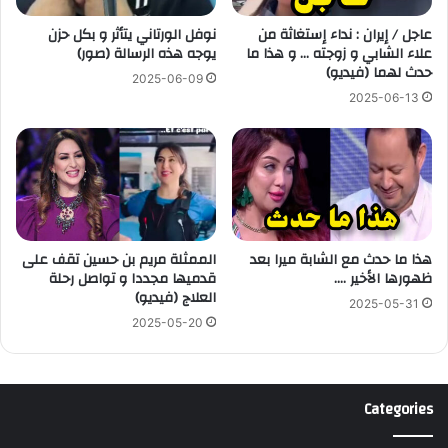
عاجل / إيران : نداء إستغاثة من
نوفل الورتاني يتأثر و بكل حزن
علاء الشابي و زوجته … و هذا ما
يوجه هذه الرسالة (صور)
حدث لهما (فيديو)
2025-06-09
2025-06-13
هذا ما حدث مع الشابة ميرا بعد
الممثلة مريم بن حسين تقف على
ظهورها الأخير ….
قدميها مجددا و تواصل رحلة
العلاج (فيديو)
2025-05-31
2025-05-20
Categories