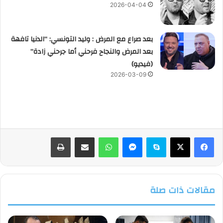
2026-04-04
بعد صراع مع المرض : وليد التونسي: “الدنيا تافهة
بعد المرض والنجاح فرحني أما جرحني زادة”
(فيديو)
2026-03-09
فيسبوك
‫X
سكايب
ماسنجر
واتساب
مشاركة عبر البريد
طباعة
مقالات ذات صلة