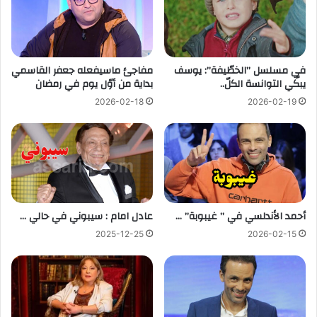
في مسلسل ”الخطّيفة”: يوسف
مفاجئ ماسيفعله جعفر القاسمي
يبكّي التوانسة الكلّ..
بداية من أوّل يوم في رمضان
2026-02-18
2026-02-19
أحمد الأندلسي في ” غيبوبة” …
عادل امام : سيبوني في حالي …
2025-12-25
2026-02-15