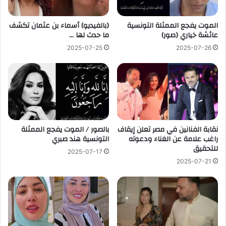
الموت يفجع الممثلة التونسية
(بالفيديو) أسماء بن عثمان تكشف
عائشة خياري (صور)
ما حدث لها …
2025-07-25
2025-07-26
نقابة الفنانين في مصر تعلن إيقاف
بالصور / الموت يفجع الممثلة
راغب علامة عن الغناء ودعوته
التونسية هند صبري
للتحقيق
2025-07-17
2025-07-21