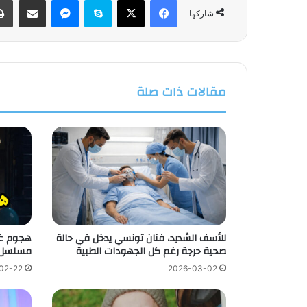
فيسبوك
‫X
سكايب
ماسنجر
مشاركة عبر البريد
شاركها
مقالات ذات صلة
للأسف الشديد، فنان تونسي يدخل في حالة
هجوم غي
صحية حرجة رغم كل الجهودات الطبية
مسلسل 
02-22
2026-03-02