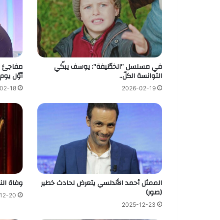
في مسلسل ”الخطّيفة”: يوسف يبكّي
مفاجئ م
التوانسة الكلّ..
أوّل يو
02-18
2026-02-19
الممثل أحمد الأندلسي يتعرض لحادث خطير
وفاة ال
(صور)
12-20
2025-12-23