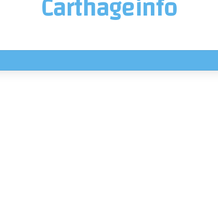
Carthageinfo
ناريوهات جوية استثنائية