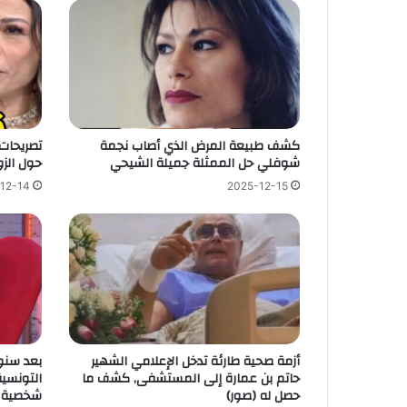
كشف طبيعة المرض الذي أصاب نجمة
تصريحات
شوفلي حل الممثلة جميلة الشيحي
حول الزو
12-14
2025-12-15
أزمة صحية طارئة تدخل الإعلامي الشهير
بعد سنو
حاتم بن عمارة إلى المستشفى, كشف ما
التونسية
حصل له (صور)
شخصية م