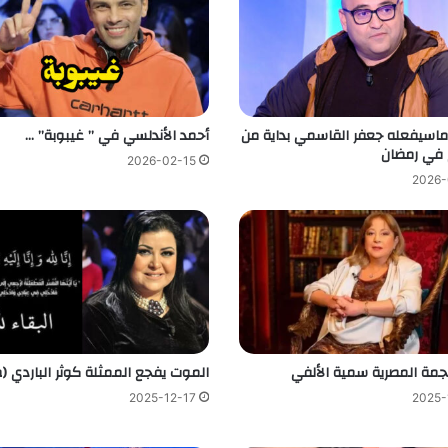
اسيفعله جعفر القاسمي بداية من
أحمد الأندلسي في ” غيبوبة” …
م في رمضان
2026-02-15
2026-
نجمة المصرية سمية الألفي
الموت يفجع الممثلة كوثر الباردي (
2025-12-17
2025-