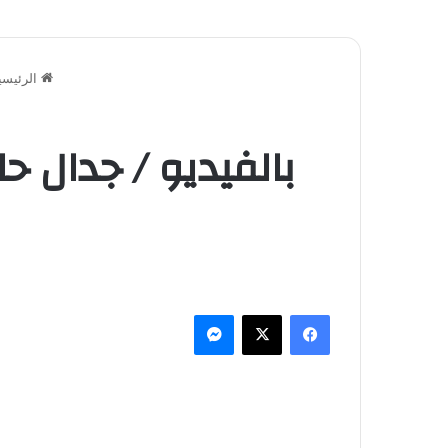
الرئيسي
بالفيديو / جدال ح
فيسبوك
‫X
ماسنجر