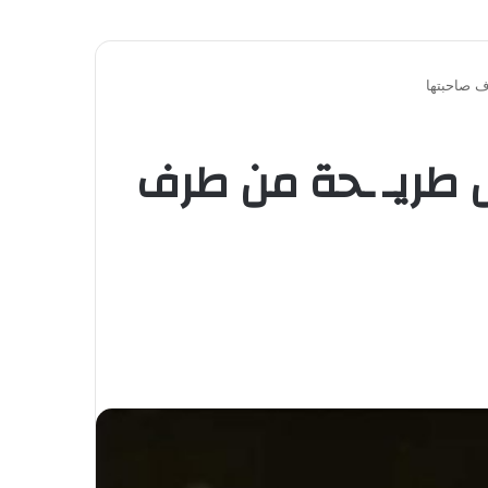
ف صاحبتها
ل طريـ ـحة من طرف