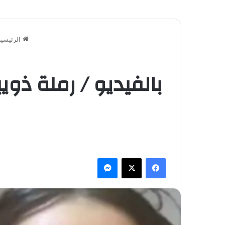
الرئيسية
بالفيديو / رملة ذو
فيسبوك
‫X
ماسنجر