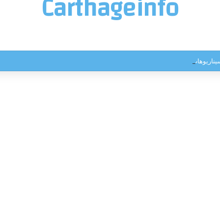
Carthageinfo
ناريوهات جوية استثنائية