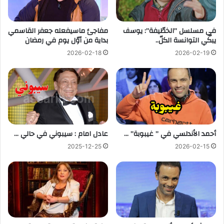
في مسلسل ”الخطّيفة”: يوسف
مفاجئ ماسيفعله جعفر القاسمي
يبكّي التوانسة الكلّ..
بداية من أوّل يوم في رمضان
2026-02-18
2026-02-19
أحمد الأندلسي في ” غيبوبة” …
عادل امام : سيبوني في حالي …
2025-12-25
2026-02-15