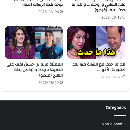
علاء الشابي و زوجته … و هذا ما
يوجه هذه الرسالة (صور)
حدث لهما (فيديو)
2025-06-09
2025-06-13
هذا ما حدث مع الشابة ميرا بعد
الممثلة مريم بن حسين تقف على
ظهورها الأخير ….
قدميها مجددا و تواصل رحلة
العلاج (فيديو)
2025-05-31
2025-05-20
Categories
Non classé