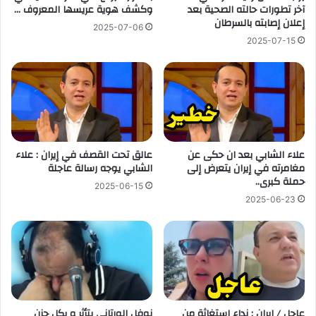
آخر تطورات حالته الصحية بعد
وكشف هوية عريسها المعروف …
إعلان إصابته بالسرطان
2025-07-06
2025-07-15
علاء الشابي بعد ان حكى عن
عالق تحت القصف في إيران : علاء
مغامرته في إيران يتعرض إلى
الشابي يوجه رسالة عاجلة
حملة كبرى..
2025-06-15
2025-06-23
عاجل / إيران : نداء إستغاثة من
نوفل الورتاني يتأثر و بكل حزن