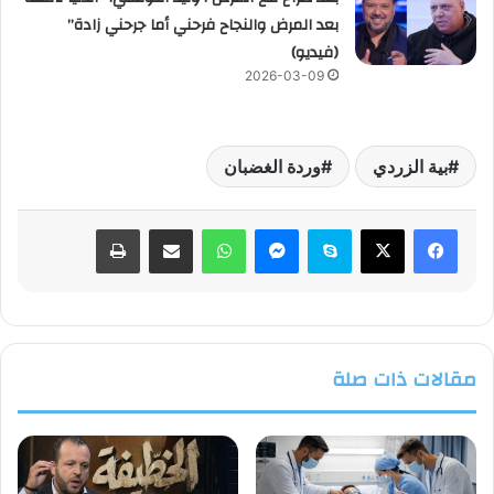
بعد المرض والنجاح فرحني أما جرحني زادة”
(فيديو)
2026-03-09
بية الزردي
وردة الغضبان
فيسبوك
‫X
سكايب
ماسنجر
واتساب
مشاركة عبر البريد
طباعة
مقالات ذات صلة