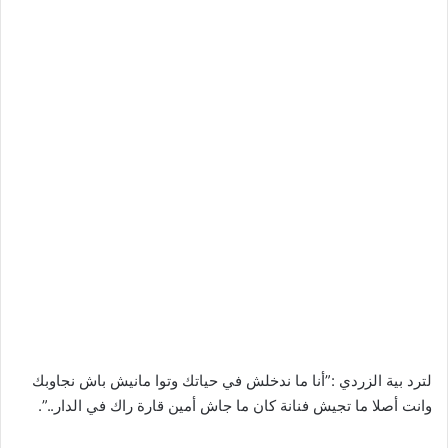
لترد بية الزردي :”أنا ما ندخلش في حياتك وتوا مانيش باش نجاوبك
وانت أصلا ما تجيش فنانة كان ما جاش أمين قارة راك في الدار..”.