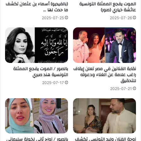
الموت يفجع الممثلة التونسية
(بالفيديو) أسماء بن عثمان تكشف
عائشة خياري (صور)
ما حدث لها …
2025-07-25
2025-07-26
نقابة الفنانين في مصر تعلن إيقاف
بالصور / الموت يفجع الممثلة
راغب علامة عن الغناء ودعوته
التونسية هند صبري
للتحقيق
2025-07-17
2025-07-21
زوجة الفنان وليد التونسي تكشف
بالصور / زواج ثاني لخولة سليماني