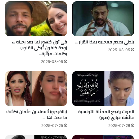
بلطي يصدم معحبيه بهذا القرار …
في أول ظهور لها بعد رحيله ..،
زوجة كافون تُبكي القلوب
2025-08-05
بكلمات مؤثرة…
2025-08-05
الموت يفجع الممثلة التونسية
(بالفيديو) أسماء بن عثمان تكشف
عائشة خياري (صور)
ما حدث لها …
2025-07-25
2025-07-26