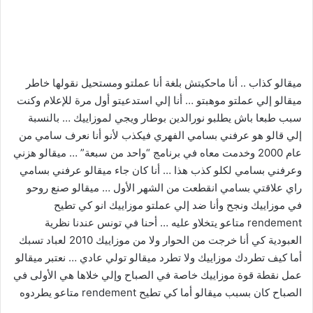
ميقالو كذاب .. أنا ماحكيتش بلغة أنا عملتو ومستحيل نقولها خاطر
ميقالو إلي عملتو موهبتو … أنا إلي استدعيتو أول مرة للإعلام وكنت
سبب طبعا باش يطلبو نورالدين بوطار ويجي لموزاييك … بالنسبة
إلي قالو هو عرفني بسامي الفهري فيكذب لأنو أنا نعرف سامي من
عام 2000 وخدمت معاه في برنامج “واحد من سبعة” … ميقالو هزني
وعرفني بسامي لكلو كذب هذا … أنا كان جاء ميقالو عرفني بسامي
راي علاقتي بسامي انقطعت من الشهر الأول … ميقالو صنع روحو
في موزاييك ونجح وأنا ضد إلي عملتو موزاييك انو كي تطيح
rendement متاعو يتخلاو عليه … أحنا في تونس عندنا نظرية
العبودية كي أنا خرجت من الحوار ولا من موزاييك 2010 لعباد تسبك
أما كيف تطردك موزاييك ولا تطرد ميقالو تولي عادي … نعتبر ميقالو
عمل نقطة قوة موزاييك خاصة في الصباح وإلي خلاها هي الأولى في
الصباح كان بسبب ميقالو أما كي تطيح rendement متاعو يطردوه