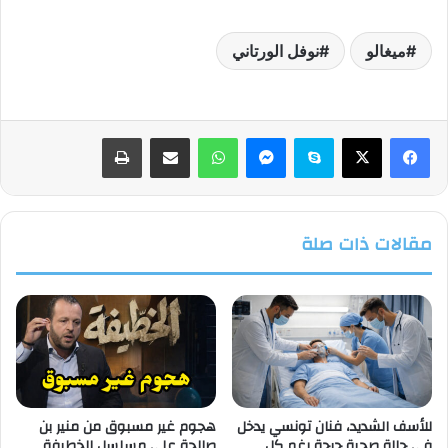
ميغالو
نوفل الورتاني
فيسبوك
‫X
سكايب
ماسنجر
واتساب
مشاركة عبر البريد
طباعة
مقالات ذات صلة
للأسف الشديد، فنان تونسي يدخل
هجوم غير مسبوق من منير بن
في حالة صحية حرجة رغم كل
صالحة على مسلسل الخطيفة