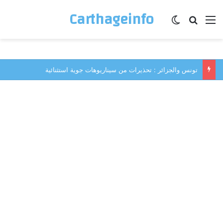
Carthageinfo
القائمة
بحث عن
الوضع المظلم
تونس والجزائر : تحذيرات من سيناريوهات جوية استثنائية