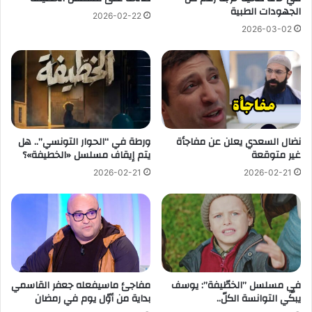
الجهودات الطبية
2026-02-22
2026-03-02
نضال السعدي يعلن عن مفاجأة
ورطة في “الحوار التونسي”.. هل
غير متوقعة
يتم إيقاف مسلسل «الخطيفة»؟
2026-02-21
2026-02-21
في مسلسل ”الخطّيفة”: يوسف
مفاجئ ماسيفعله جعفر القاسمي
يبكّي التوانسة الكلّ..
بداية من أوّل يوم في رمضان